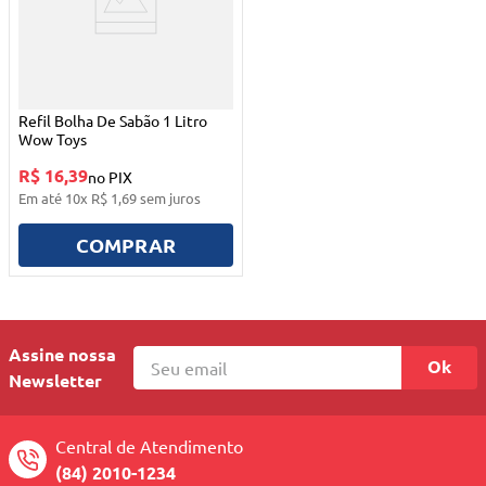
Refil Bolha De Sabão 1 Litro
Wow Toys
R$ 16,39
no PIX
Em até
10
x
R$
1
,
69
sem juros
COMPRAR
Assine nossa
Ok
Newsletter
Central de Atendimento
(84) 2010-1234