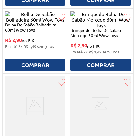
10
º
quadriciclo
Bolha De Sabão Bolhadeira
60ml Wow Toys
Brinquedo Bolha De Sabão
Morcego 60ml Wow Toys
R$ 2,90
no PIX
R$ 2,90
no PIX
Em até
2
x
R$
1
,
49
sem juros
Em até
2
x
R$
1
,
49
sem juros
COMPRAR
COMPRAR