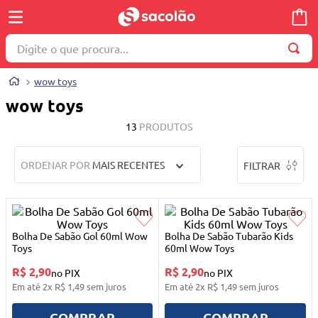
Digite o que procura...
TERMOS MAIS BUSCADOS
wow toys
1
º
wella
wow toys
2
º
brinquedo
13
PRODUTOS
3
º
máquina costura
ORDENAR POR
MAIS RECENTES
FILTRAR
4
º
toalha
5
º
cosmetico
6
º
carrinho reversível
Bolha De Sabão Gol 60ml Wow
Bolha De Sabão Tubarão Kids
7
º
truss
Toys
60ml Wow Toys
R$ 2,90
R$ 2,90
8
º
mesa dobrável notebook
no PIX
no PIX
Em até
2
x
R$
1
,
49
sem juros
Em até
2
x
R$
1
,
49
sem juros
9
º
berço
COMPRAR
COMPRAR