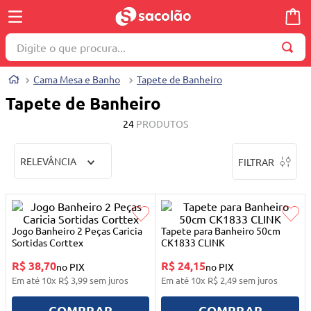
Digite o que procura...
TERMOS MAIS BUSCADOS
Cama Mesa e Banho
Tapete de Banheiro
1
º
wella
Tapete de Banheiro
2
º
brinquedo
24
PRODUTOS
3
º
máquina costura
RELEVÂNCIA
FILTRAR
4
º
toalha
5
º
cosmetico
6
º
carrinho reversível
Jogo Banheiro 2 Peças Caricia
Tapete para Banheiro 50cm
7
º
truss
Sortidas Corttex
CK1833 CLINK
R$ 38,70
R$ 24,15
8
º
mesa dobrável notebook
no PIX
no PIX
Em até
10
x
R$
3
,
99
sem juros
Em até
10
x
R$
2
,
49
sem juros
9
º
berço
COMPRAR
COMPRAR