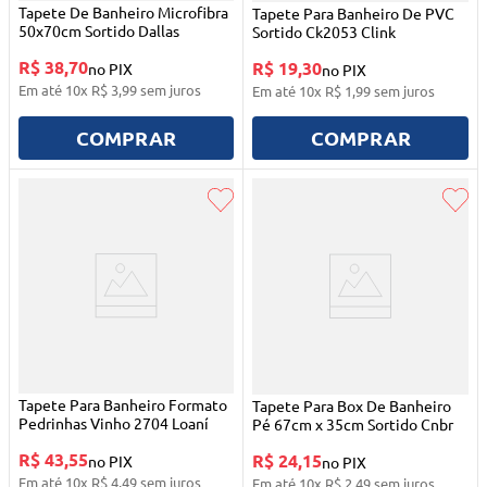
Tapete De Banheiro Microfibra
Tapete Para Banheiro De PVC
50x70cm Sortido Dallas
Sortido Ck2053 Clink
R$ 38,70
R$ 19,30
no PIX
no PIX
Em até
10
x
R$
3
,
99
sem juros
Em até
10
x
R$
1
,
99
sem juros
COMPRAR
COMPRAR
Tapete Para Banheiro Formato
Tapete Para Box De Banheiro
Pedrinhas Vinho 2704 Loaní
Pé 67cm x 35cm Sortido Cnbr
R$ 43,55
R$ 24,15
no PIX
no PIX
Em até
10
x
R$
4
,
49
sem juros
Em até
10
x
R$
2
,
49
sem juros