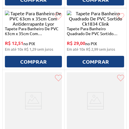
10
º
quadriciclo
Tapete Para Banheiro De PVC
Tapete Para Banheiro
63cm x 35cm Com
Quadrado De PVC Sortido
Antiderrapante Lyor
Ck1834 Clink
R$ 12,51
R$ 29,00
no PIX
no PIX
Em até
10
x
R$
1
,
29
sem juros
Em até
10
x
R$
2
,
99
sem juros
COMPRAR
COMPRAR