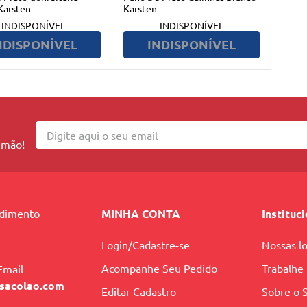
Karsten
Karsten
INDISPONÍVEL
INDISPONÍVEL
NDISPONÍVEL
INDISPONÍVEL
 mão!
ndimento
MINHA CONTA
Instituc
Login/Cadastre-se
Nossas lo
Acompanhe Seu Pedido
Trabalhe
Email
sacolao.com
Editar Cadastro
Sobre o 