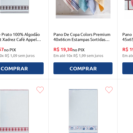
 Prato 100% Algodão
Pano De Copa Colors Premium
Pano 
 Xadrez Café Appel
40x66cm Estampas Sortidas
45x65
Bene Casa
tessi
57
R$ 19,30
R$ 1
no PIX
no PIX
0
x
R$
1
,
09
sem juros
Em até
10
x
R$
1
,
99
sem juros
Em at
COMPRAR
COMPRAR