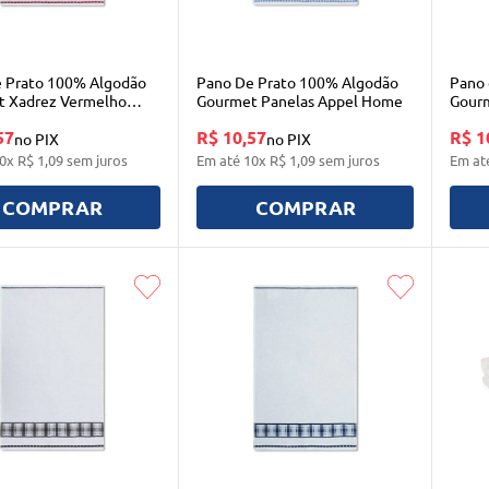
 Prato 100% Algodão
Pano De Prato 100% Algodão
Pano 
 Xadrez Vermelho
Gourmet Panelas Appel Home
Gour
Home
57
R$ 10,57
R$ 1
no PIX
no PIX
0
x
R$
1
,
09
sem juros
Em até
10
x
R$
1
,
09
sem juros
Em at
COMPRAR
COMPRAR