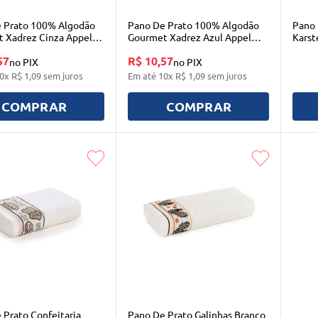
 Prato 100% Algodão
Pano De Prato 100% Algodão
Pano 
 Xadrez Cinza Appel
Gourmet Xadrez Azul Appel
Karst
Home
57
R$ 10,57
no PIX
no PIX
0
x
R$
1
,
09
sem juros
Em até
10
x
R$
1
,
09
sem juros
COMPRAR
COMPRAR
 Prato Confeitaria
Pano De Prato Galinhas Branco