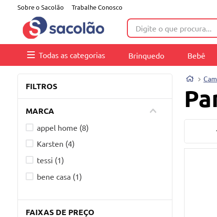
Sobre o Sacolão
Trabalhe Conosco
Digite o que procura...
Todas as categorias
Brinquedo
Bebê
Cam
FILTROS
Pa
MARCA
appel home
(
8
)
Karsten
(
4
)
tessi
(
1
)
bene casa
(
1
)
FAIXAS DE PREÇO