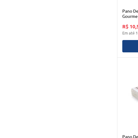
Pano De
Gourmet
Home
R$ 10,
Em até
1
Pano De