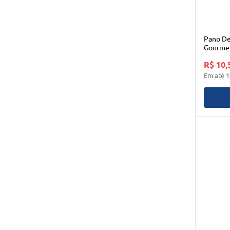
Pano De
Gourmet
Appel 
R$ 10,
Em até
1