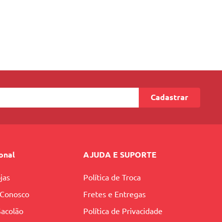
Cadastrar
ional
AJUDA E SUPORTE
jas
Política de Troca
 Conosco
Fretes e Entregas
Sacolão
Política de Privacidade