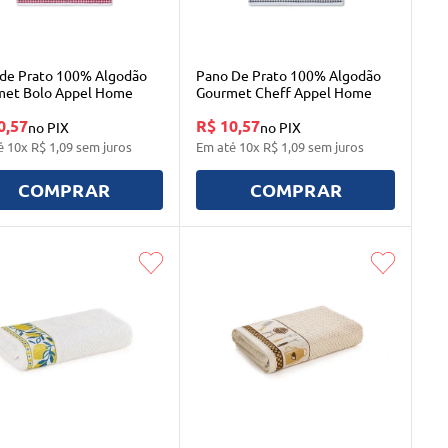
de Prato 100% Algodão
Pano De Prato 100% Algodão
met Bolo Appel Home
Gourmet Cheff Appel Home
0,57
R$ 10,57
no PIX
no PIX
é
10
x
R$
1
,
09
sem juros
Em até
10
x
R$
1
,
09
sem juros
COMPRAR
COMPRAR