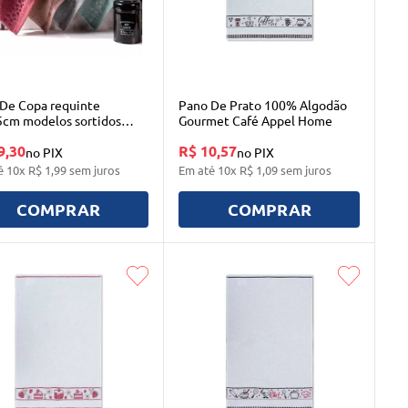
De Copa requinte
Pano De Prato 100% Algodão
cm modelos sortidos
Gourmet Café Appel Home
9,30
R$ 10,57
no PIX
no PIX
é
10
x
R$
1
,
99
sem juros
Em até
10
x
R$
1
,
09
sem juros
COMPRAR
COMPRAR