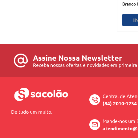
Branco 
I
Assine Nossa Newsletter
Receba nossas ofertas e novidades em primeira
Central de Ate
(84) 2010-1234
De tudo um muito.
Mande-nos um 
atendimento@