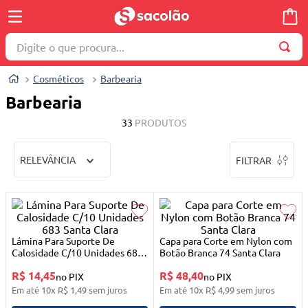
Digite o que procura...
TERMOS MAIS BUSCADOS
Cosméticos
Barbearia
1
º
wella
Barbearia
2
º
brinquedo
33
PRODUTOS
3
º
máquina costura
RELEVÂNCIA
FILTRAR
4
º
toalha
5
º
cosmetico
6
º
carrinho reversível
7
º
truss
Lámina Para Suporte De
Capa para Corte em Nylon com
Calosidade C/10 Unidades 683
Botão Branca 74 Santa Clara
8
º
mesa dobrável notebook
Santa Clara
R$ 14,45
R$ 48,40
no PIX
no PIX
9
º
berço
Em até
10
x
R$
1
,
49
sem juros
Em até
10
x
R$
4
,
99
sem juros