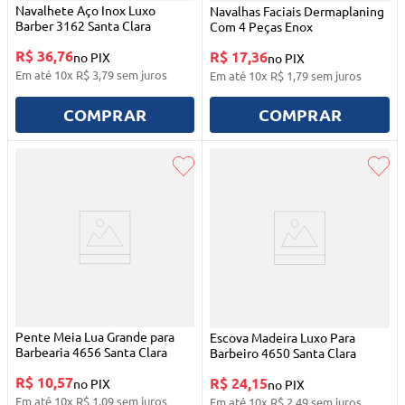
Navalhete Aço Inox Luxo
Navalhas Faciais Dermaplaning
Barber 3162 Santa Clara
Com 4 Peças Enox
R$ 36,76
R$ 17,36
no PIX
no PIX
Em até
10
x
R$
3
,
79
sem juros
Em até
10
x
R$
1
,
79
sem juros
COMPRAR
COMPRAR
Pente Meia Lua Grande para
Escova Madeira Luxo Para
Barbearia 4656 Santa Clara
Barbeiro 4650 Santa Clara
R$ 10,57
R$ 24,15
no PIX
no PIX
Em até
10
x
R$
1
,
09
sem juros
Em até
10
x
R$
2
,
49
sem juros