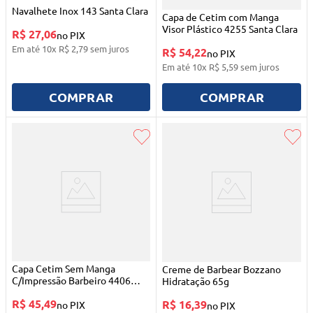
Navalhete Inox 143 Santa Clara
Capa de Cetim com Manga
Visor Plástico 4255 Santa Clara
R$ 27,06
no PIX
Em até
10
x
R$
2
,
79
sem juros
R$ 54,22
no PIX
Em até
10
x
R$
5
,
59
sem juros
COMPRAR
COMPRAR
Capa Cetim Sem Manga
Creme de Barbear Bozzano
C/Impressão Barbeiro 4406
Hidratação 65g
Santa Clara
R$ 45,49
R$ 16,39
no PIX
no PIX