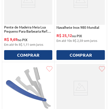
Pente de Madeira Meia Lua
Navalhete Inox 980 Mundial
Pequeno Para Barbearia Ref:
R$ 25,12
4655 Santa Clara
no PIX
R$ 9,69
no PIX
Em até
10
x
R$
2
,
59
sem juros
Em até
9
x
R$
1
,
11
sem juros
COMPRAR
COMPRAR