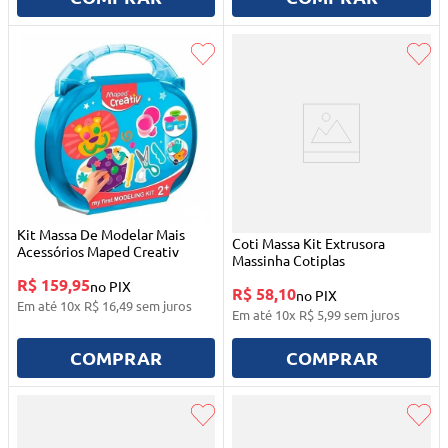
Kit Massa De Modelar Mais
Coti Massa Kit Extrusora
Acessórios Maped Creativ
Massinha Cotiplas
R$ 159,95
no PIX
R$ 58,10
no PIX
Em até
10
x
R$
16
,
49
sem juros
Em até
10
x
R$
5
,
99
sem juros
COMPRAR
COMPRAR