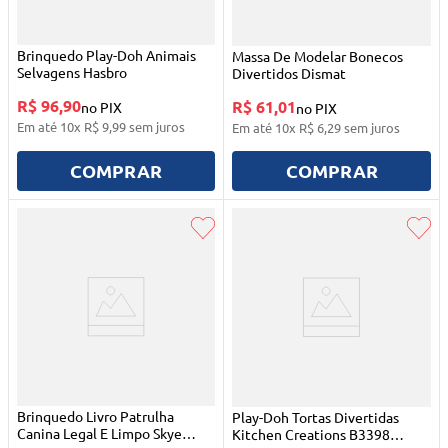
Brinquedo Play-Doh Animais
Massa De Modelar Bonecos
Selvagens Hasbro
Divertidos Dismat
R$ 96,90
R$ 61,01
no PIX
no PIX
Em até
10
x
R$
9
,
99
sem juros
Em até
10
x
R$
6
,
29
sem juros
COMPRAR
COMPRAR
Brinquedo Livro Patrulha
Play-Doh Tortas Divertidas
Canina Legal E Limpo Skye
Kitchen Creations B3398