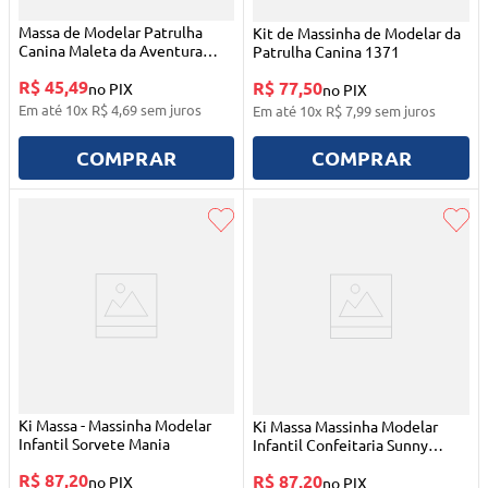
Massa de Modelar Patrulha
Kit de Massinha de Modelar da
Canina Maleta da Aventura
Patrulha Canina 1371
1356 Sunny
R$ 45,49
R$ 77,50
no PIX
no PIX
Em até
10
x
R$
4
,
69
sem juros
Em até
10
x
R$
7
,
99
sem juros
COMPRAR
COMPRAR
Ki Massa - Massinha Modelar
Ki Massa Massinha Modelar
Infantil Sorvete Mania
Infantil Confeitaria Sunny
Brinquedos
R$ 87,20
R$ 87,20
no PIX
no PIX