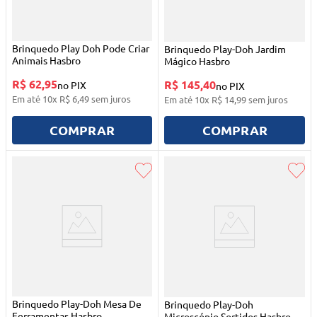
Brinquedo Play Doh Pode Criar
Brinquedo Play-Doh Jardim
Animais Hasbro
Mágico Hasbro
R$ 62,95
R$ 145,40
no PIX
no PIX
Em até
10
x
R$
6
,
49
sem juros
Em até
10
x
R$
14
,
99
sem juros
COMPRAR
COMPRAR
Brinquedo Play-Doh Mesa De
Brinquedo Play-Doh
Ferramentas Hasbro
Microscópio Sortidos Hasbro