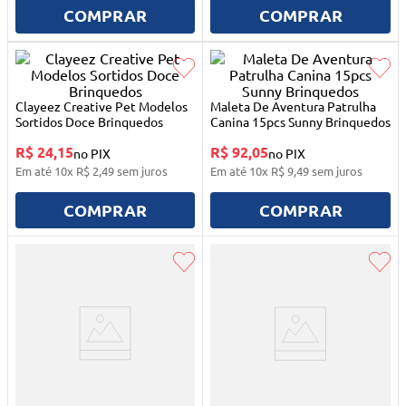
10
º
mesa dobrável notebook
COMPRAR
COMPRAR
Clayeez Creative Pet Modelos
Maleta De Aventura Patrulha
Sortidos Doce Brinquedos
Canina 15pcs Sunny Brinquedos
R$ 24,15
R$ 92,05
no PIX
no PIX
Em até
10
x
R$
2
,
49
sem juros
Em até
10
x
R$
9
,
49
sem juros
COMPRAR
COMPRAR