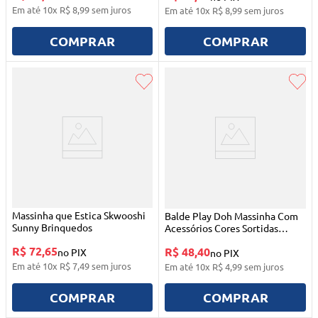
Em até
10
x
R$
8
,
99
sem juros
Em até
10
x
R$
8
,
99
sem juros
COMPRAR
COMPRAR
Massinha que Estica Skwooshi
Balde Play Doh Massinha Com
Sunny Brinquedos
Acessórios Cores Sortidas
Hasbro
R$ 72,65
R$ 48,40
no PIX
no PIX
Em até
10
x
R$
7
,
49
sem juros
Em até
10
x
R$
4
,
99
sem juros
COMPRAR
COMPRAR