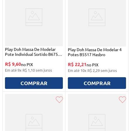
Play Doh Massa De Modelar
Play Doh Massa De Modelar 4
Pote Individual Sortido B6756
Potes B5517 Hasbro
Hasbro
R$ 9,60
R$ 22,21
no PIX
no PIX
Em até
9
x
R$
1
,
10
sem juros
Em até
10
x
R$
2
,
29
sem juros
COMPRAR
COMPRAR