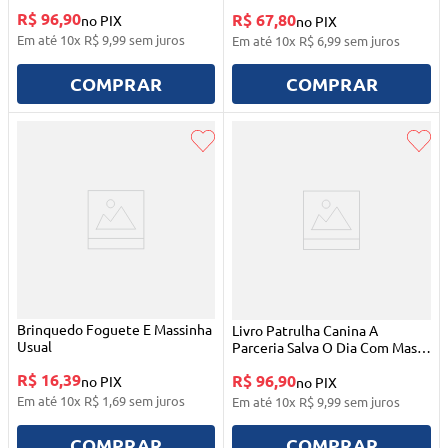
Estrela
Hasbro
R$ 96,90
R$ 67,80
no PIX
no PIX
Em até
10
x
R$
9
,
99
sem juros
Em até
10
x
R$
6
,
99
sem juros
COMPRAR
COMPRAR
Brinquedo Foguete E Massinha
Livro Patrulha Canina A
Usual
Parceria Salva O Dia Com Massa
De Modelar Estrela
R$ 16,39
R$ 96,90
no PIX
no PIX
Em até
10
x
R$
1
,
69
sem juros
Em até
10
x
R$
9
,
99
sem juros
COMPRAR
COMPRAR