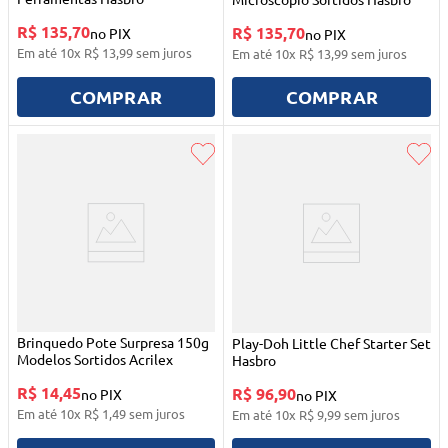
R$ 135,70
R$ 135,70
no PIX
no PIX
Em até
10
x
R$
13
,
99
sem juros
Em até
10
x
R$
13
,
99
sem juros
COMPRAR
COMPRAR
Brinquedo Pote Surpresa 150g
Play-Doh Little Chef Starter Set
Modelos Sortidos Acrilex
Hasbro
R$ 14,45
R$ 96,90
no PIX
no PIX
Em até
10
x
R$
1
,
49
sem juros
Em até
10
x
R$
9
,
99
sem juros