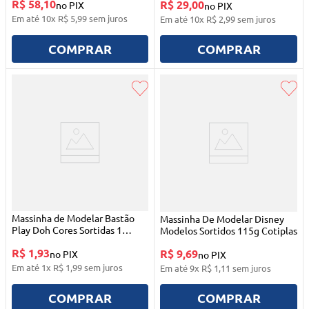
R$ 58,10
R$ 29,00
no PIX
no PIX
Em até
10
x
R$
5
,
99
sem juros
Em até
10
x
R$
2
,
99
sem juros
COMPRAR
COMPRAR
Massinha de Modelar Bastão
Massinha De Modelar Disney
Play Doh Cores Sortidas 1
Modelos Sortidos 115g Cotiplas
Unidade Hasbro
R$ 1,93
R$ 9,69
no PIX
no PIX
Em até
1
x
R$
1
,
99
sem juros
Em até
9
x
R$
1
,
11
sem juros
COMPRAR
COMPRAR