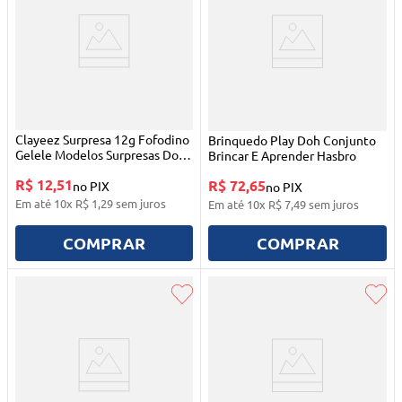
Clayeez Surpresa 12g Fofodino
Brinquedo Play Doh Conjunto
Gelele Modelos Surpresas Doce
Brincar E Aprender Hasbro
Brinquedos
R$ 12,51
R$ 72,65
no PIX
no PIX
Em até
10
x
R$
1
,
29
sem juros
Em até
10
x
R$
7
,
49
sem juros
COMPRAR
COMPRAR