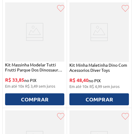
Kit Massinha Modelar Tutti
Kit Minha Maletinha Dino Com
Frutti Parque Dos Dinossauros
Acessorios Diver Toys
Cotiplas
R$ 33,85
R$ 48,40
no PIX
no PIX
Em até
10
x
R$
3
,
49
sem juros
Em até
10
x
R$
4
,
99
sem juros
COMPRAR
COMPRAR