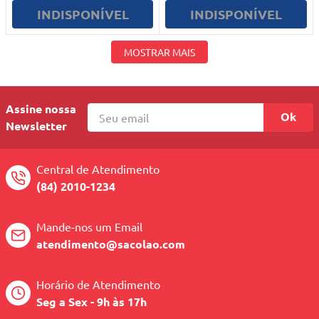
INDISPONÍVEL
INDISPONÍVEL
MOSTRAR MAIS
Assine nossa
Ok
Newsletter
Central de Atendimento
(84) 2010-1234
Mande-nos um Email
atendimento@sacolao.com
Horário de Atendimento
Seg a Sex - 9h às 17h