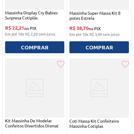
Massinha Display Cry Babies
Massinha Super Massa Kit 8
Surpresa Cotiplás
potes Estrela
R$ 22,21
R$ 38,70
no PIX
no PIX
Em até
10
x
R$
2
,
29
sem juros
Em até
10
x
R$
3
,
99
sem juros
COMPRAR
COMPRAR
Kit Massinha De Modelar
Coti Massa Kit Confeiteiro
Confeitos Divertidos Dismat
Massinha Cotiplas