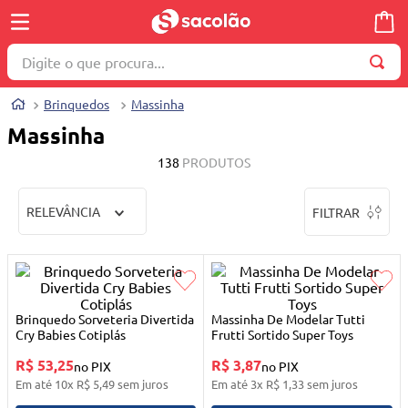
Digite o que procura...
TERMOS MAIS BUSCADOS
Brinquedos
Massinha
1
º
wella
Massinha
2
º
brinquedo
138
PRODUTOS
3
º
máquina costura
RELEVÂNCIA
FILTRAR
4
º
cosmetico
5
º
toalha
6
º
carrinho reversível
7
º
truss
Brinquedo Sorveteria Divertida
Massinha De Modelar Tutti
Cry Babies Cotiplás
Frutti Sortido Super Toys
8
º
quadriciclo
R$ 53,25
R$ 3,87
no PIX
no PIX
9
º
berço
Em até
10
x
R$
5
,
49
sem juros
Em até
3
x
R$
1
,
33
sem juros