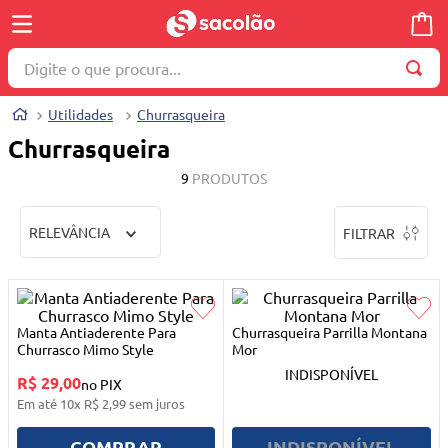
Digite o que procura...
TERMOS MAIS BUSCADOS
Utilidades
Churrasqueira
1
º
wella
Churrasqueira
2
º
brinquedo
9
PRODUTOS
3
º
máquina costura
RELEVÂNCIA
FILTRAR
4
º
carrinho reversível
5
º
cosmetico
6
º
toalha
Manta Antiaderente Para
Churrasqueira Parrilla Montana
7
º
truss
Churrasco Mimo Style
Mor
INDISPONÍVEL
R$ 29,00
8
º
berco
no PIX
Em até
10
x
R$
2
,
99
sem juros
9
º
quadriciclo
COMPRAR
INDISPONÍVEL