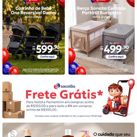
10
º
mesa dobrável notebook