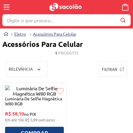
Digite o que procura...
TERMOS MAIS BUSCADOS
Eletro
Acessórios Para Celular
1
º
wella
Acessórios Para Celular
2
º
brinquedo
1
PRODUTO
3
º
máquina costura
RELEVÂNCIA
FILTRAR
4
º
toalha
5
º
cosmetico
6
º
carrinho reversível
Luminária De Selfie Magnética
7
º
truss
W80 RGB
R$ 58,10
8
º
mesa dobrável notebook
no PIX
Em até
10
x
R$
5
,
99
sem juros
9
º
berço
COMPRAR