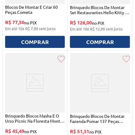
Blocos De Montar E Criar 60
Brinquedo Blocos De Montar
Peças Cometa
Set Restaurantes Hello Kitty E
Seus Amigos Modelos Surpresa
R$ 77,50
R$ 126,00
no PIX
Keeppley
no PIX
Em até
10
x
R$
7
,
99
sem juros
Em até
10
x
R$
12
,
99
sem juros
COMPRAR
COMPRAR
Brinquedo Blocos Masha E O
Brinquedo Blocos De Montar
Urso Picnic Na Floresta Monte
Fazenda Pomar 137 Peças
Líbano
Xalingo
R$ 45,49
R$ 51,31
no PIX
no PIX