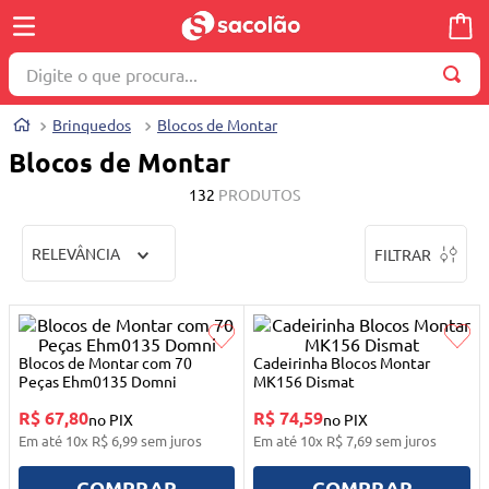
Digite o que procura...
TERMOS MAIS BUSCADOS
Brinquedos
Blocos de Montar
1
º
wella
Blocos de Montar
2
º
brinquedo
132
PRODUTOS
3
º
máquina costura
RELEVÂNCIA
FILTRAR
4
º
toalha
5
º
cosmetico
6
º
carrinho reversível
Blocos de Montar com 70
Cadeirinha Blocos Montar
7
º
truss
Peças Ehm0135 Domni
MK156 Dismat
R$ 67,80
R$ 74,59
8
º
mesa dobrável notebook
no PIX
no PIX
Em até
10
x
R$
6
,
99
sem juros
Em até
10
x
R$
7
,
69
sem juros
9
º
berço
COMPRAR
COMPRAR