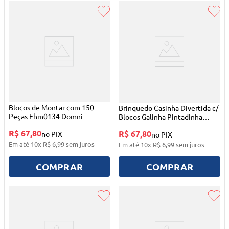
Blocos de Montar com 150
Brinquedo Casinha Divertida c/
Peças Ehm0134 Domni
Blocos Galinha Pintadinha
Monte Líbano
R$ 67,80
R$ 67,80
no PIX
no PIX
Em até
10
x
R$
6
,
99
sem juros
Em até
10
x
R$
6
,
99
sem juros
COMPRAR
COMPRAR