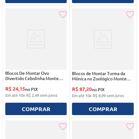
Blocos De Montar Ovo
Blocos de Montar Turma da
Divertido Cebolinha Monte
Mônica no Zoológico Monte
Líbano
Líbano
R$ 24,15
R$ 87,20
no PIX
no PIX
Em até
10
x
R$
2
,
49
sem juros
Em até
10
x
R$
8
,
99
sem juros
COMPRAR
COMPRAR