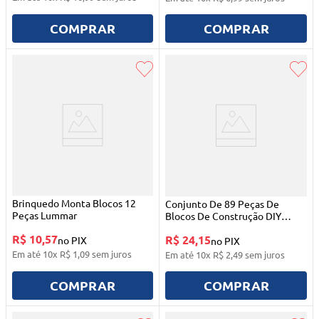
COMPRAR
COMPRAR
Brinquedo Monta Blocos 12
Conjunto De 89 Peças De
Peças Lummar
Blocos De Construção DIY
Domni
R$ 10,57
R$ 24,15
no PIX
no PIX
Em até
10
x
R$
1
,
09
sem juros
Em até
10
x
R$
2
,
49
sem juros
COMPRAR
COMPRAR