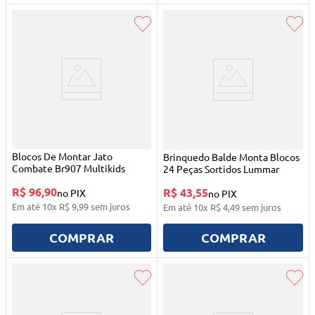
Blocos De Montar Jato
Brinquedo Balde Monta Blocos
Combate Br907 Multikids
24 Peças Sortidos Lummar
R$ 96,90
R$ 43,55
no PIX
no PIX
Em até
10
x
R$
9
,
99
sem juros
Em até
10
x
R$
4
,
49
sem juros
COMPRAR
COMPRAR