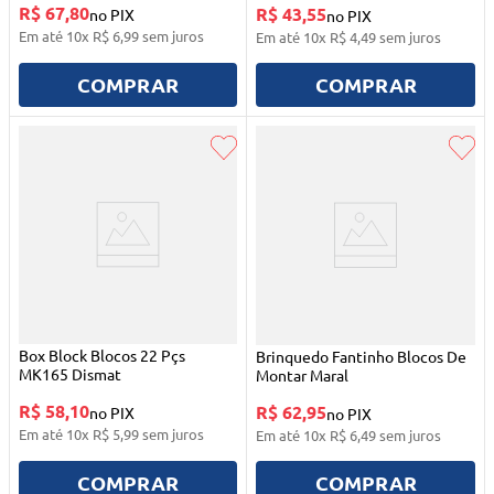
R$ 67,80
R$ 43,55
no PIX
no PIX
Em até
10
x
R$
6
,
99
sem juros
Em até
10
x
R$
4
,
49
sem juros
COMPRAR
COMPRAR
Box Block Blocos 22 Pçs
Brinquedo Fantinho Blocos De
MK165 Dismat
Montar Maral
R$ 58,10
R$ 62,95
no PIX
no PIX
Em até
10
x
R$
5
,
99
sem juros
Em até
10
x
R$
6
,
49
sem juros
COMPRAR
COMPRAR