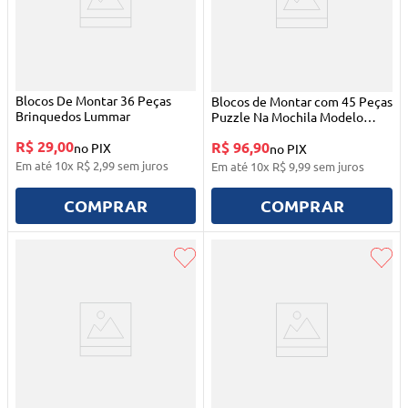
Blocos De Montar 36 Peças
Blocos de Montar com 45 Peças
Brinquedos Lummar
Puzzle Na Mochila Modelo
Carro
R$ 29,00
R$ 96,90
no PIX
no PIX
Em até
10
x
R$
2
,
99
sem juros
Em até
10
x
R$
9
,
99
sem juros
COMPRAR
COMPRAR