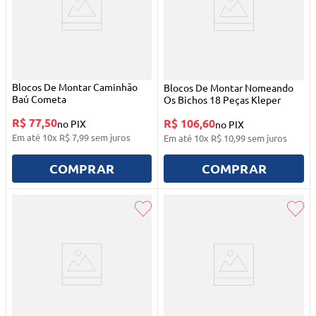
Blocos De Montar Caminhão
Blocos De Montar Nomeando
Baú Cometa
Os Bichos 18 Peças Kleper
R$ 77,50
R$ 106,60
no PIX
no PIX
Em até
10
x
R$
7
,
99
sem juros
Em até
10
x
R$
10
,
99
sem juros
COMPRAR
COMPRAR