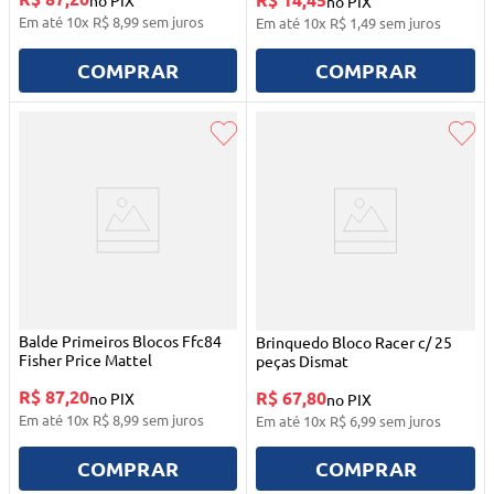
no PIX
no PIX
Em até
10
x
R$
8
,
99
sem juros
Em até
10
x
R$
1
,
49
sem juros
COMPRAR
COMPRAR
Balde Primeiros Blocos Ffc84
Brinquedo Bloco Racer c/ 25
Fisher Price Mattel
peças Dismat
R$ 87,20
R$ 67,80
no PIX
no PIX
Em até
10
x
R$
8
,
99
sem juros
Em até
10
x
R$
6
,
99
sem juros
COMPRAR
COMPRAR