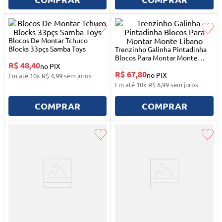
10
º
quadriciclo
Blocos De Montar Tchuco
Blocks 33pçs Samba Toys
Trenzinho Galinha Pintadinha
Blocos Para Montar Monte
R$ 48,40
no PIX
Líbano
R$ 67,80
no PIX
Em até
10
x
R$
4
,
99
sem juros
Em até
10
x
R$
6
,
99
sem juros
COMPRAR
COMPRAR