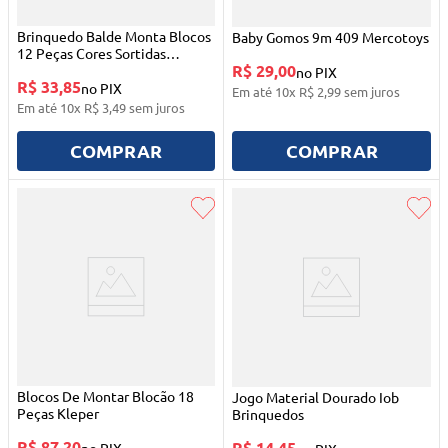
Brinquedo Balde Monta Blocos
Baby Gomos 9m 409 Mercotoys
12 Peças Cores Sortidas
R$ 29,00
Lummar
no PIX
R$ 33,85
no PIX
Em até
10
x
R$
2
,
99
sem juros
Em até
10
x
R$
3
,
49
sem juros
COMPRAR
COMPRAR
Blocos De Montar Blocão 18
Jogo Material Dourado Iob
Peças Kleper
Brinquedos
R$ 87,20
R$ 14,45