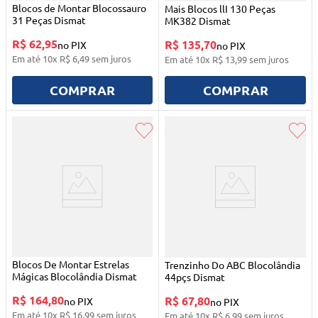
Blocos de Montar Blocossauro
Mais Blocos llI 130 Peças
31 Peças Dismat
MK382 Dismat
R$ 62,95
R$ 135,70
no PIX
no PIX
Em até
10
x
R$
6
,
49
sem juros
Em até
10
x
R$
13
,
99
sem juros
COMPRAR
COMPRAR
Blocos De Montar Estrelas
Trenzinho Do ABC Blocolândia
Mágicas Blocolândia Dismat
44pçs Dismat
R$ 164,80
R$ 67,80
no PIX
no PIX
Em até
10
x
R$
16
,
99
sem juros
Em até
10
x
R$
6
,
99
sem juros