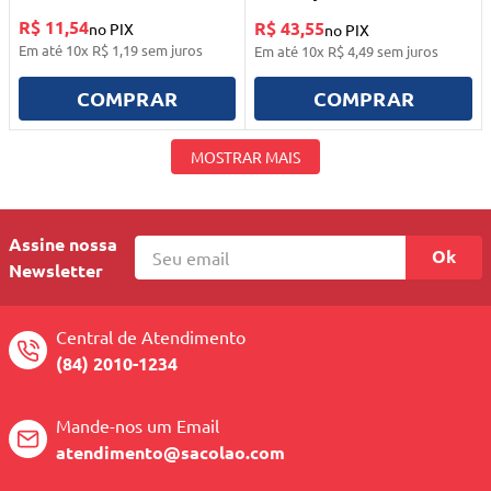
R$ 11,54
R$ 43,55
no PIX
no PIX
Em até
10
x
R$
1
,
19
sem juros
Em até
10
x
R$
4
,
49
sem juros
COMPRAR
COMPRAR
MOSTRAR MAIS
Assine nossa
Ok
Newsletter
Central de Atendimento
(84) 2010-1234
Mande-nos um Email
atendimento@sacolao.com