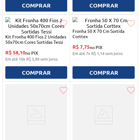
10
º
quadriciclo
COMPRAR
COMPRAR
Fronha 50 X 70 Cm Sortida
Corttex
Kit Fronha 400 Fios 2 Unidades
50x70cm Cores Sortidas Tessi
R$ 7,75
no PIX
R$ 58,10
no PIX
Em até
7
x
R$
1
,
14
sem juros
Em até
10
x
R$
5
,
99
sem juros
COMPRAR
COMPRAR