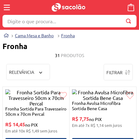
Digite o que procura...
TERMOS MAIS BUSCADOS
Cama Mesa e Banho
Fronha
1
º
wella
Fronha
2
º
brinquedo
31
PRODUTOS
3
º
máquina costura
RELEVÂNCIA
FILTRAR
4
º
toalha
5
º
cosmetico
6
º
carrinho reversível
Fronha Avulsa Microfibra
7
º
truss
Sortida Bene Casa
Fronha Sortida Para Travesseiro
50cm x 70cm Percal
R$ 7,75
8
º
mesa dobrável notebook
no PIX
R$ 14,45
no PIX
Em até
7
x
R$
1
,
14
sem juros
9
º
berço
Em até
10
x
R$
1
,
49
sem juros