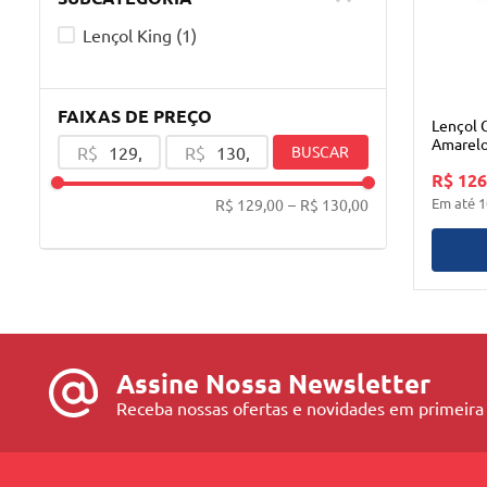
Lençol King
(
1
)
FAIXAS DE PREÇO
Lençol 
Amarel
R$
R$
BUSCAR
Sonhar
R$ 126
Em até
1
R$ 129,00
–
R$ 130,00
Assine Nossa Newsletter
Receba nossas ofertas e novidades em primeira