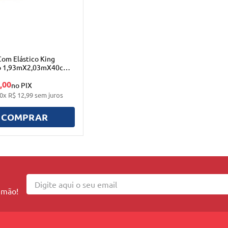
Com Elástico King
o 1,93mX2,03mX40cm
,00
no PIX
0
x
R$
12
,
99
sem juros
COMPRAR
 mão!