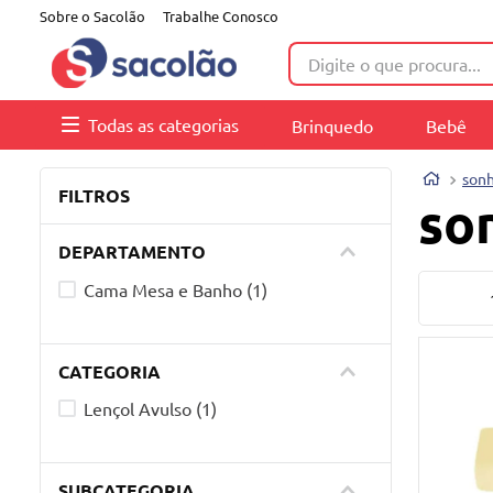
Sobre o Sacolão
Trabalhe Conosco
Digite o que procura...
Todas as categorias
Brinquedo
Bebê
sonh
FILTROS
so
DEPARTAMENTO
Cama Mesa e Banho
(
1
)
CATEGORIA
Lençol Avulso
(
1
)
SUBCATEGORIA