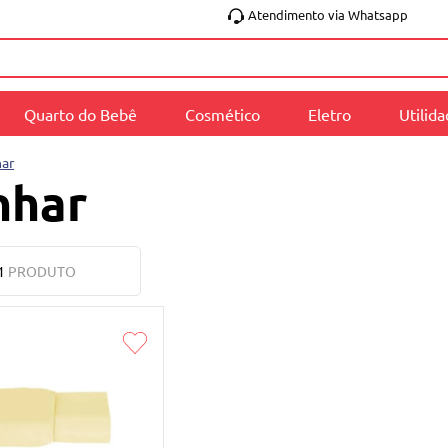
Atendimento via Whatsapp
Quarto do Bebê
Cosmético
Eletro
Utilid
ar
nhar
1
PRODUTO