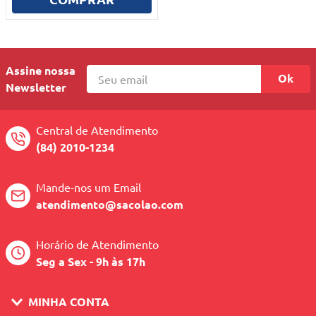
10
º
mesa dobrável notebook
Assine nossa
Ok
Newsletter
Central de Atendimento
(84) 2010-1234
Mande-nos um Email
atendimento@sacolao.com
Horário de Atendimento
Seg a Sex - 9h às 17h
MINHA CONTA