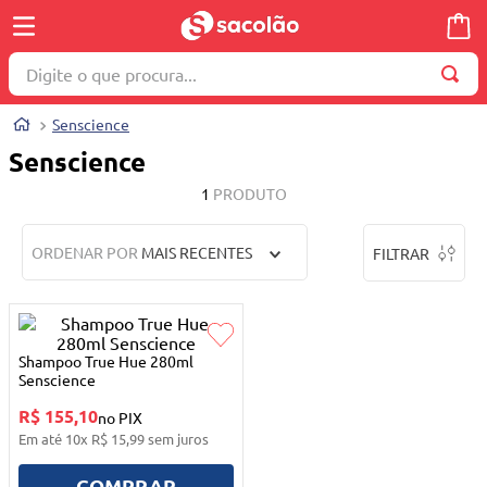
Digite o que procura...
TERMOS MAIS BUSCADOS
Senscience
1
º
wella
Senscience
2
º
brinquedo
1
PRODUTO
3
º
máquina costura
ORDENAR POR
MAIS RECENTES
FILTRAR
4
º
cosmetico
5
º
toalha
6
º
carrinho reversível
Shampoo True Hue 280ml
7
º
truss
Senscience
R$ 155,10
8
º
quadriciclo
no PIX
Em até
10
x
R$
15
,
99
sem juros
9
º
berço
COMPRAR