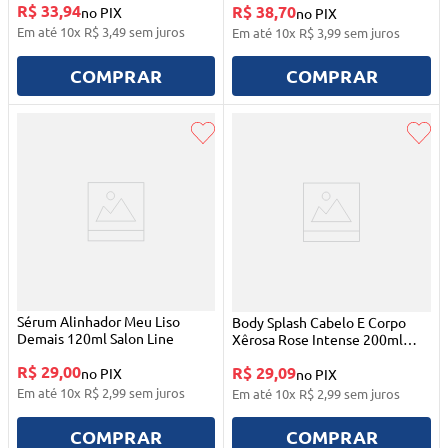
R$ 33,94
R$ 38,70
no PIX
no PIX
Em até
10
x
R$
3
,
49
sem juros
Em até
10
x
R$
3
,
99
sem juros
COMPRAR
COMPRAR
Sérum Alinhador Meu Liso
Body Splash Cabelo E Corpo
Demais 120ml Salon Line
Xêrosa Rose Intense 200ml
Salon Line
R$ 29,00
R$ 29,09
no PIX
no PIX
Em até
10
x
R$
2
,
99
sem juros
Em até
10
x
R$
2
,
99
sem juros
COMPRAR
COMPRAR