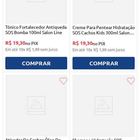
Tônico Fortalecedor Antiqueda
Creme Para Pentear Hidratação
SOS Bomba 100ml Salon Line
SOS Cachos Kids 300ml Salon
Line
R$ 19,30
R$ 19,30
no PIX
no PIX
Em até
10
x
R$
1
,
99
sem juros
Em até
10
x
R$
1
,
99
sem juros
COMPRAR
COMPRAR
Ativador De Cachos Óleo De