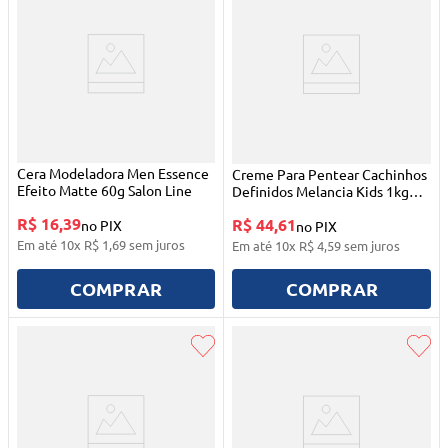
Cera Modeladora Men Essence
Creme Para Pentear Cachinhos
Efeito Matte 60g Salon Line
Definidos Melancia Kids 1kg
Salon Line
R$ 16,39
R$ 44,61
no PIX
no PIX
Em até
10
x
R$
1
,
69
sem juros
Em até
10
x
R$
4
,
59
sem juros
COMPRAR
COMPRAR