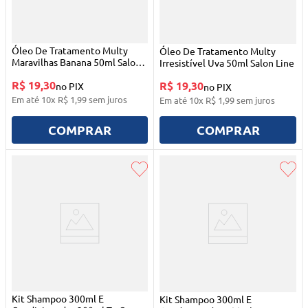
Óleo De Tratamento Multy
Óleo De Tratamento Multy
Maravilhas Banana 50ml Salon
Irresistível Uva 50ml Salon Line
Line
R$ 19,30
R$ 19,30
no PIX
no PIX
Em até
10
x
R$
1
,
99
sem juros
Em até
10
x
R$
1
,
99
sem juros
COMPRAR
COMPRAR
Kit Shampoo 300ml E
Kit Shampoo 300ml E