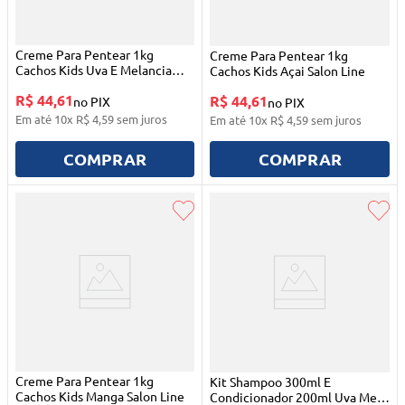
Creme Para Pentear 1kg
Creme Para Pentear 1kg
Cachos Kids Uva E Melancia
Cachos Kids Açai Salon Line
Salon Line
R$ 44,61
R$ 44,61
no PIX
no PIX
Em até
10
x
R$
4
,
59
sem juros
Em até
10
x
R$
4
,
59
sem juros
COMPRAR
COMPRAR
Creme Para Pentear 1kg
Kit Shampoo 300ml E
Cachos Kids Manga Salon Line
Condicionador 200ml Uva Meu