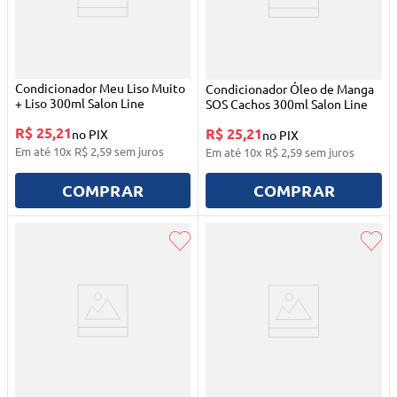
Condicionador Meu Liso Muito
Condicionador Óleo de Manga
+ Liso 300ml Salon Line
SOS Cachos 300ml Salon Line
R$ 25,21
R$ 25,21
no PIX
no PIX
Em até
10
x
R$
2
,
59
sem juros
Em até
10
x
R$
2
,
59
sem juros
COMPRAR
COMPRAR