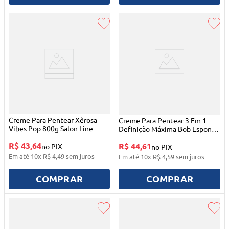
Creme Para Pentear Xêrosa
Creme Para Pentear 3 Em 1
Vibes Pop 800g Salon Line
Definição Máxima Bob Esponja
1kg Salon Line
R$ 43,64
R$ 44,61
no PIX
no PIX
Em até
10
x
R$
4
,
49
sem juros
Em até
10
x
R$
4
,
59
sem juros
COMPRAR
COMPRAR