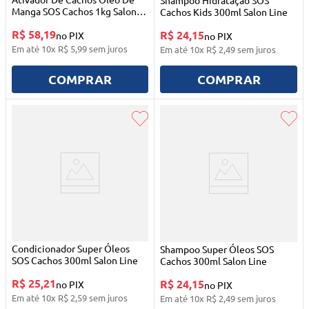
Shampoo Hidratação SOS
Manga SOS Cachos 1kg Salon
Cachos Kids 300ml Salon Line
Line
R$ 58,19
R$ 24,15
no PIX
no PIX
Em até
10
x
R$
5
,
99
sem juros
Em até
10
x
R$
2
,
49
sem juros
COMPRAR
COMPRAR
Condicionador Super Óleos
Shampoo Super Óleos SOS
SOS Cachos 300ml Salon Line
Cachos 300ml Salon Line
R$ 25,21
R$ 24,15
no PIX
no PIX
Em até
10
x
R$
2
,
59
sem juros
Em até
10
x
R$
2
,
49
sem juros