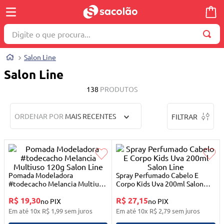
Digite o que procura...
TERMOS MAIS BUSCADOS
Salon Line
1
º
wella
Salon Line
2
º
brinquedo
138
PRODUTOS
3
º
máquina costura
ORDENAR POR
MAIS RECENTES
FILTRAR
4
º
toalha
5
º
cosmetico
6
º
carrinho reversível
7
º
truss
Pomada Modeladora
Spray Perfumado Cabelo E
#todecacho Melancia Multiuso
Corpo Kids Uva 200ml Salon
8
º
mesa dobrável notebook
120g Salon Line
Line
R$ 19,30
R$ 27,15
no PIX
no PIX
9
º
berço
Em até
10
x
R$
1
,
99
sem juros
Em até
10
x
R$
2
,
79
sem juros