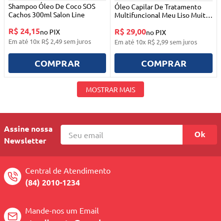
Shampoo Óleo De Coco SOS
Óleo Capilar De Tratamento
Cachos 300ml Salon Line
Multifuncional Meu Liso Muito
+ Liso 60ml Salon Line
R$ 24,15
R$ 29,00
no PIX
no PIX
Em até
10
x
R$
2
,
49
sem juros
Em até
10
x
R$
2
,
99
sem juros
COMPRAR
COMPRAR
MOSTRAR MAIS
Assine nossa
Ok
Newsletter
Central de Atendimento
(84) 2010-1234
Mande-nos um Email