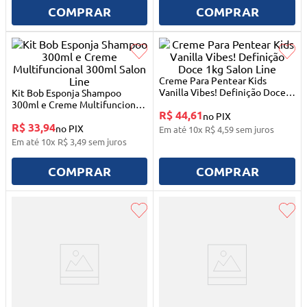
10
º
quadriciclo
COMPRAR
COMPRAR
Creme Para Pentear Kids
Vanilla Vibes! Definição Doce
Kit Bob Esponja Shampoo
1kg Salon Line
300ml e Creme Multifuncional
R$ 44,61
300ml Salon Line
no PIX
R$ 33,94
no PIX
Em até
10
x
R$
4
,
59
sem juros
Em até
10
x
R$
3
,
49
sem juros
COMPRAR
COMPRAR