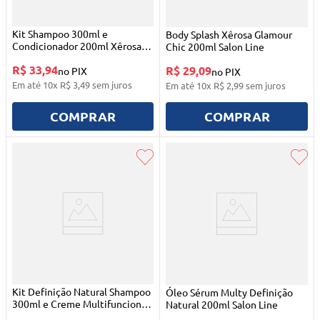
Kit Shampoo 300ml e
Body Splash Xêrosa Glamour
Condicionador 200ml Xêrosa
Chic 200ml Salon Line
Baunilha Doce Salon Line
R$ 33,94
R$ 29,09
no PIX
no PIX
Em até
10
x
R$
3
,
49
sem juros
Em até
10
x
R$
2
,
99
sem juros
COMPRAR
COMPRAR
Kit Definição Natural Shampoo
Óleo Sérum Multy Definição
300ml e Creme Multifuncional
Natural 200ml Salon Line
300ml Salon Line