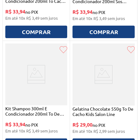
Condicionador 200ml To Cacho
Condicionador 200ml Sos
Chocolate Kids Salon Line
Cachos Kids Salon Line
R$ 33,94
R$ 33,94
no PIX
no PIX
Em até
10
x
R$
3
,
49
sem juros
Em até
10
x
R$
3
,
49
sem juros
COMPRAR
COMPRAR
Kit Shampoo 300ml E
Gelatina Chocolate 550g To De
Condicionador 200ml To De
Cacho Kids Salon Line
Cacho Melancia Kids Salon Line
R$ 33,94
R$ 29,00
no PIX
no PIX
Em até
10
x
R$
3
,
49
sem juros
Em até
10
x
R$
2
,
99
sem juros