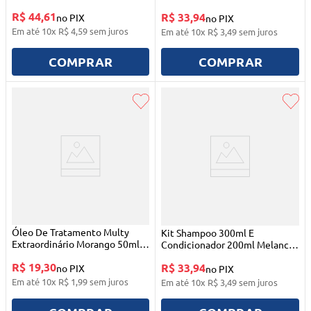
Liso Kids Salon Line
R$ 44,61
R$ 33,94
no PIX
no PIX
Em até
10
x
R$
4
,
59
sem juros
Em até
10
x
R$
3
,
49
sem juros
COMPRAR
COMPRAR
Óleo De Tratamento Multy
Kit Shampoo 300ml E
Extraordinário Morango 50ml
Condicionador 200ml Melancia
Salon Line
Meu Liso Kids Salon Line
R$ 19,30
R$ 33,94
no PIX
no PIX
Em até
10
x
R$
1
,
99
sem juros
Em até
10
x
R$
3
,
49
sem juros