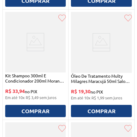
COMPRAR
COMPRAR
Kit Shampoo 300ml E
Óleo De Tratamento Multy
Condicionador 200ml Morango
Milagres Maracujá 50ml Salon
Meu Liso Kids Salon Line
Line
R$ 33,94
R$ 19,30
no PIX
no PIX
Em até
10
x
R$
3
,
49
sem juros
Em até
10
x
R$
1
,
99
sem juros
COMPRAR
COMPRAR