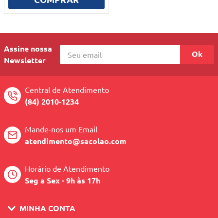
10
º
mesa dobrável notebook
Assine nossa
Ok
Newsletter
Central de Atendimento
(84) 2010-1234
Mande-nos um Email
atendimento@sacolao.com
Horário de Atendimento
Seg a Sex - 9h às 17h
MINHA CONTA