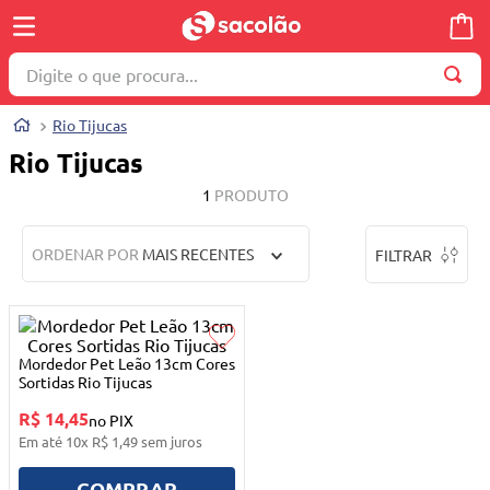
Digite o que procura...
TERMOS MAIS BUSCADOS
Rio Tijucas
1
º
wella
Rio Tijucas
2
º
brinquedo
1
PRODUTO
3
º
máquina costura
ORDENAR POR
MAIS RECENTES
FILTRAR
4
º
cosmetico
5
º
toalha
6
º
carrinho reversível
Mordedor Pet Leão 13cm Cores
7
º
truss
Sortidas Rio Tijucas
R$ 14,45
8
º
quadriciclo
no PIX
Em até
10
x
R$
1
,
49
sem juros
9
º
berço
COMPRAR