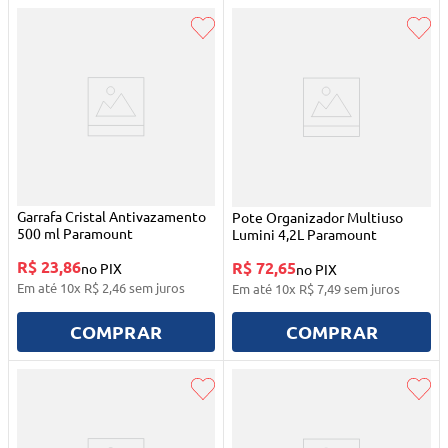
Garrafa Cristal Antivazamento
Pote Organizador Multiuso
500 ml Paramount
Lumini 4,2L Paramount
R$ 23,86
R$ 72,65
no PIX
no PIX
Em até
10
x
R$
2
,
46
sem juros
Em até
10
x
R$
7
,
49
sem juros
COMPRAR
COMPRAR