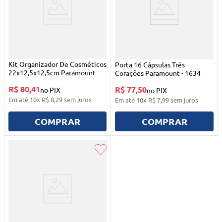
Kit Organizador De Cosméticos
Porta 16 Cápsulas Três
22x12,5x12,5cm Paramount
Corações Paramount - 1634
R$ 80,41
R$ 77,50
no PIX
no PIX
Em até
10
x
R$
8
,
29
sem juros
Em até
10
x
R$
7
,
99
sem juros
COMPRAR
COMPRAR