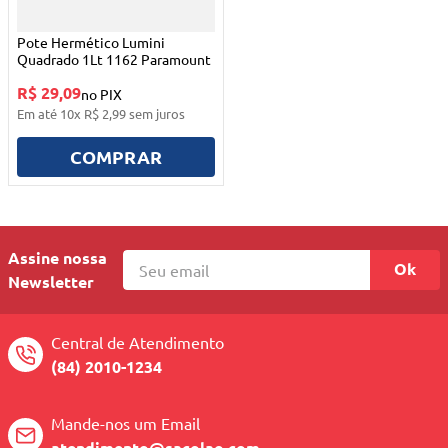
Pote Hermético Lumini
Quadrado 1Lt 1162 Paramount
R$ 29,09
no PIX
Em até
10
x
R$
2
,
99
sem juros
COMPRAR
Assine nossa
Ok
Newsletter
Central de Atendimento
(84) 2010-1234
Mande-nos um Email
atendimento@sacolao.com