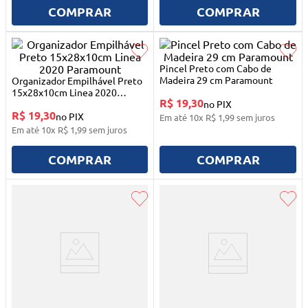
10
º
mesa dobrável notebook
COMPRAR
COMPRAR
Pincel Preto com Cabo de
Madeira 29 cm Paramount
Organizador Empilhável Preto
15x28x10cm Linea 2020
R$ 19,30
Paramount
no PIX
R$ 19,30
no PIX
Em até
10
x
R$
1
,
99
sem juros
Em até
10
x
R$
1
,
99
sem juros
COMPRAR
COMPRAR