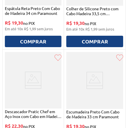
Espátula Reta Preto Com Cabo
Colher de Silicone Preto com
de Madeira 34 cm Paramount
Cabo Madeira 33,5 cm
Paramount
R$ 19,30
R$ 19,30
no PIX
no PIX
Em até
10
x
R$
1
,
99
sem juros
Em até
10
x
R$
1
,
99
sem juros
COMPRAR
COMPRAR
Descascador Pratic Chef em
Escumadeira Preto Com Cabo
Aço Inox com Cabo em Madeira
de Madeira 33 cm Paramount
Paramount
R$ 22,30
R$ 19,30
no PIX
no PIX