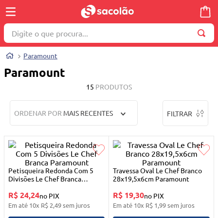
Digite o que procura...
TERMOS MAIS BUSCADOS
Paramount
1
º
wella
Paramount
2
º
brinquedo
15
PRODUTOS
3
º
máquina costura
ORDENAR POR
MAIS RECENTES
FILTRAR
4
º
carrinho reversível
5
º
cosmetico
6
º
toalha
7
º
truss
Petisqueira Redonda Com 5
Travessa Oval Le Chef Branco
Divisões Le Chef Branca
28x19,5x6cm Paramount
8
º
berco
Paramount
R$ 24,24
R$ 19,30
no PIX
no PIX
9
º
quadriciclo
Em até
10
x
R$
2
,
49
sem juros
Em até
10
x
R$
1
,
99
sem juros