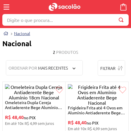
Digite o que procura...
TERMOS MAIS BUSCADOS
Nacional
1
º
wella
Nacional
2
º
brinquedo
2
PRODUTOS
3
º
toalha
ORDENAR POR
MAIS RECENTES
FILTRAR
4
º
máquina costura
5
º
truss
6
º
cosmetico
7
º
mesa dobrável notebook
Omeleteira Dupla Cereja
Antiaderente Bege Alumínio
Frigideira Frita até 4 Ovos em
8
º
carrinho reversível
18cm Nacional
Alumínio Antiaderente Bege
R$ 48,40
no PIX
Nacional
R$ 48,40
9
º
berço
no PIX
Em até
10
x
R$
4
,
99
sem juros
Em até
10
x
R$
4
,
99
sem juros