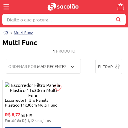
Digite o que procura...
TERMOS MAIS BUSCADOS
Multi Func
1
º
wella
Multi Func
2
º
brinquedo
1
PRODUTO
3
º
máquina costura
ORDENAR POR
MAIS RECENTES
FILTRAR
4
º
carrinho reversível
5
º
cosmetico
6
º
toalha
7
º
truss
Escorredor Filtro Panela
Plástico 11x30cm Multi Func
8
º
berco
R$ 8,72
no PIX
9
º
quadriciclo
Em até
8
x
R$
1
,
12
sem juros