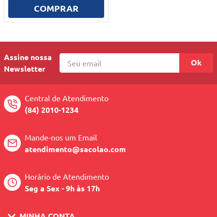
10
º
mesa dobrável notebook
COMPRAR
Assine nossa
Ok
Newsletter
Central de Atendimento
(84) 2010-1234
Mande-nos um Email
atendimento@sacolao.com
Horário de Atendimento
Seg a Sex - 9h às 17h
MINHA CONTA