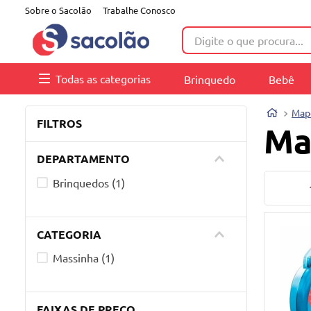
Sobre o Sacolão
Trabalhe Conosco
Digite o que procura...
Todas as categorias
Brinquedo
Bebê
Map
FILTROS
Ma
DEPARTAMENTO
Brinquedos
(
1
)
CATEGORIA
Massinha
(
1
)
FAIXAS DE PREÇO