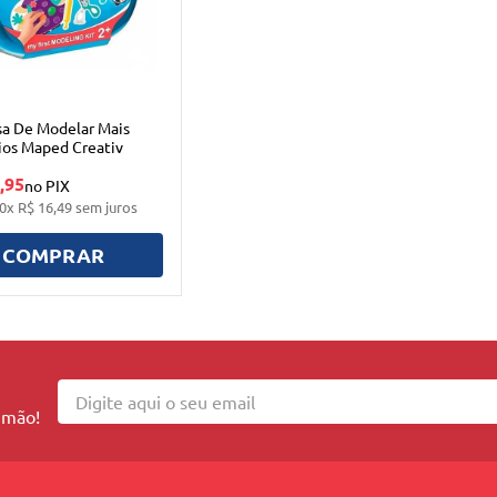
sa De Modelar Mais
ios Maped Creativ
,95
no PIX
0
x
R$
16
,
49
sem juros
COMPRAR
 mão!