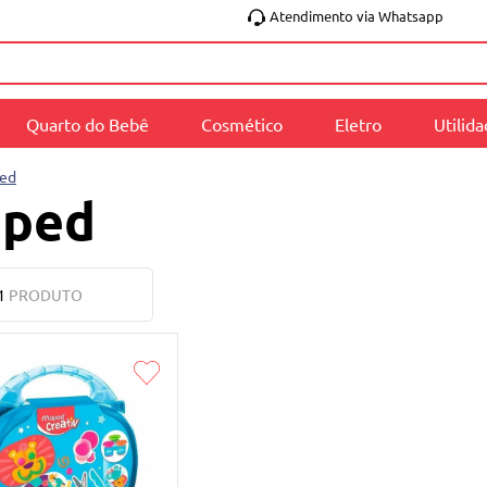
Atendimento via Whatsapp
Quarto do Bebê
Cosmético
Eletro
Utilid
ed
ped
1
PRODUTO