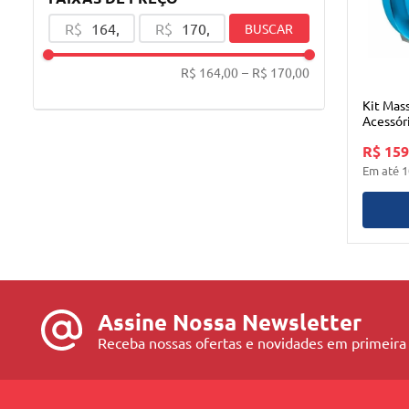
R$
R$
BUSCAR
R$ 164,00
–
R$ 170,00
Kit Mas
Acessór
R$ 159
Em até
1
Assine Nossa Newsletter
Receba nossas ofertas e novidades em primeira