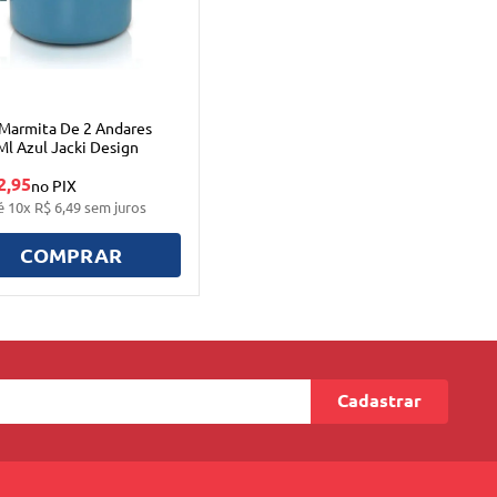
Marmita De 2 Andares
l Azul Jacki Design
2,95
no PIX
é
10
x
R$
6
,
49
sem juros
COMPRAR
Cadastrar