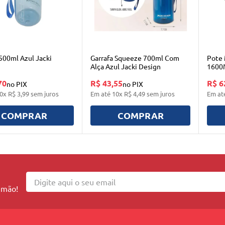
 500ml Azul Jacki
Garrafa Squeeze 700ml Com
Pote 
Alça Azul Jacki Design
1600M
70
R$ 43,55
R$ 6
no PIX
no PIX
0
x
R$
3
,
99
sem juros
Em até
10
x
R$
4
,
49
sem juros
Em at
COMPRAR
COMPRAR
 mão!