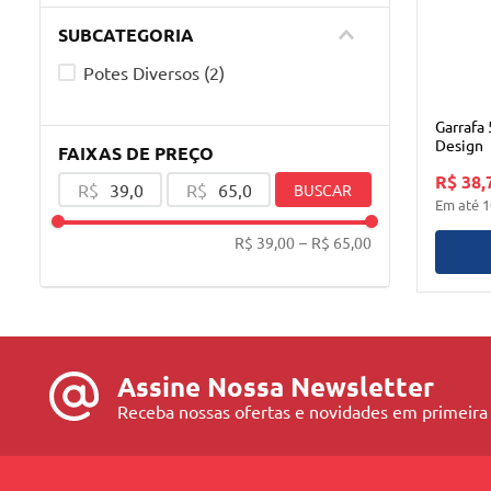
SUBCATEGORIA
Potes Diversos
(
2
)
Garrafa
Design
FAIXAS DE PREÇO
R$ 38,
R$
R$
BUSCAR
Em até
1
R$ 39,00
–
R$ 65,00
Assine Nossa Newsletter
Receba nossas ofertas e novidades em primeira