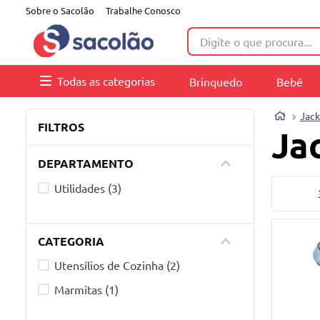
Sobre o Sacolão
Trabalhe Conosco
Digite o que procura...
Todas as categorias
Brinquedo
Bebê
Jack
FILTROS
Ja
DEPARTAMENTO
Utilidades
(
3
)
CATEGORIA
Utensílios de Cozinha
(
2
)
Marmitas
(
1
)