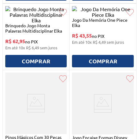
10
º
mesa dobrável notebook
Jogo Da Memória One Piece
Elka
Brinquedo Jogo Monta
Palavras Multidisciplinar Elka
R$ 43,55
no PIX
R$ 62,95
no PIX
Em até
10
x
R$
4
,
49
sem juros
Em até
10
x
R$
6
,
49
sem juros
COMPRAR
COMPRAR
Pinos Mágicos Com 30 Peças
Jogo Encaixe Formas Disney