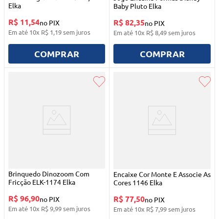
Elka
Baby Pluto Elka
R$ 11,54
R$ 82,35
no PIX
no PIX
Em até
10
x
R$
1
,
19
sem juros
Em até
10
x
R$
8
,
49
sem juros
COMPRAR
COMPRAR
Brinquedo Dinozoom Com
Encaixe Cor Monte E Associe As
Fricção ELK-1174 Elka
Cores 1146 Elka
R$ 96,90
R$ 77,50
no PIX
no PIX
Em até
10
x
R$
9
,
99
sem juros
Em até
10
x
R$
7
,
99
sem juros