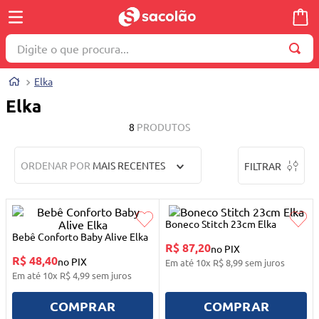
Digite o que procura...
TERMOS MAIS BUSCADOS
Elka
1
º
wella
Elka
2
º
brinquedo
8
PRODUTOS
3
º
máquina costura
ORDENAR POR
MAIS RECENTES
FILTRAR
4
º
cosmetico
5
º
toalha
6
º
carrinho reversível
Boneco Stitch 23cm Elka
Bebê Conforto Baby Alive Elka
R$ 87,20
7
º
truss
no PIX
R$ 48,40
no PIX
Em até
10
x
R$
8
,
99
sem juros
8
º
quadriciclo
Em até
10
x
R$
4
,
99
sem juros
9
º
berço
COMPRAR
COMPRAR