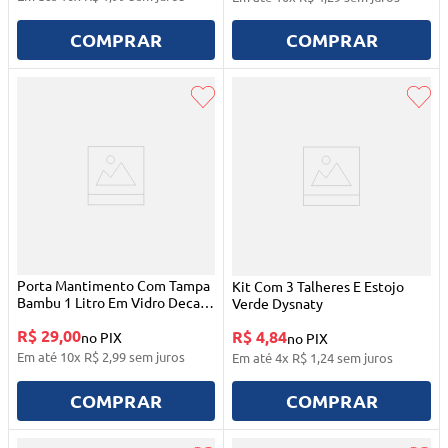
COMPRAR
COMPRAR
Porta Mantimento Com Tampa
Kit Com 3 Talheres E Estojo
Bambu 1 Litro Em Vidro Decal
Verde Dysnaty
Flores Dynasty
R$ 29,00
R$ 4,84
no PIX
no PIX
Em até
10
x
R$
2
,
99
sem juros
Em até
4
x
R$
1
,
24
sem juros
COMPRAR
COMPRAR