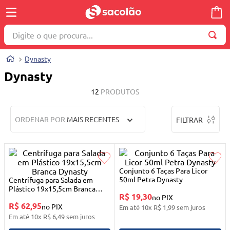
Digite o que procura...
TERMOS MAIS BUSCADOS
Dynasty
1
º
wella
Dynasty
2
º
brinquedo
12
PRODUTOS
3
º
máquina costura
ORDENAR POR
MAIS RECENTES
FILTRAR
4
º
toalha
5
º
cosmetico
6
º
carrinho reversível
Conjunto 6 Taças Para Licor
7
º
truss
50ml Petra Dynasty
Centrífuga para Salada em
Plástico 19x15,5cm Branca
R$ 19,30
8
º
mesa dobrável notebook
Dynasty
no PIX
R$ 62,95
no PIX
Em até
10
x
R$
1
,
99
sem juros
9
º
berço
Em até
10
x
R$
6
,
49
sem juros