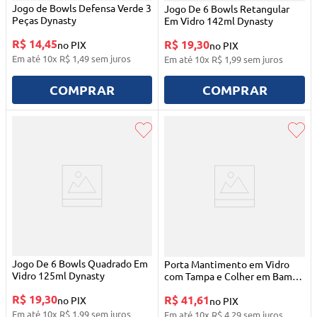
Jogo de Bowls Defensa Verde 3
Jogo De 6 Bowls Retangular
Peças Dynasty
Em Vidro 142ml Dynasty
R$ 14,45
R$ 19,30
no PIX
no PIX
Em até
10
x
R$
1
,
49
sem juros
Em até
10
x
R$
1
,
99
sem juros
COMPRAR
COMPRAR
Jogo De 6 Bowls Quadrado Em
Porta Mantimento em Vidro
Vidro 125ml Dynasty
com Tampa e Colher em Bambu
750ml Dynasty
R$ 19,30
R$ 41,61
no PIX
no PIX
Em até
10
x
R$
1
,
99
sem juros
Em até
10
x
R$
4
,
29
sem juros