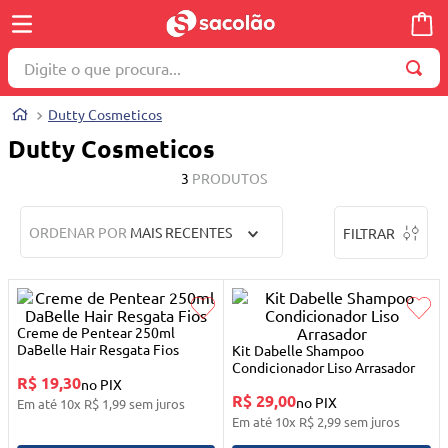
Digite o que procura...
TERMOS MAIS BUSCADOS
Dutty Cosmeticos
1
º
wella
Dutty Cosmeticos
2
º
brinquedo
3
PRODUTOS
3
º
máquina costura
ORDENAR POR
MAIS RECENTES
FILTRAR
4
º
carrinho reversível
5
º
cosmetico
6
º
toalha
Creme de Pentear 250ml
7
º
truss
DaBelle Hair Resgata Fios
Kit Dabelle Shampoo
Condicionador Liso Arrasador
R$ 19,30
8
º
berco
no PIX
R$ 29,00
no PIX
Em até
10
x
R$
1
,
99
sem juros
9
º
quadriciclo
Em até
10
x
R$
2
,
99
sem juros