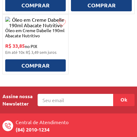
10
º
mesa dobrável notebook
COMPRAR
COMPRAR
Óleo em Creme Dabelle 190ml
Abacate Nutritivo
R$ 33,85
no PIX
Em até
10
x
R$
3
,
49
sem juros
COMPRAR
Assine nossa
Ok
Newsletter
Central de Atendimento
(84) 2010-1234