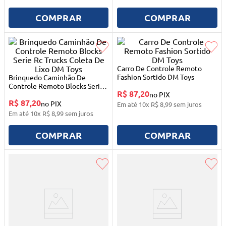
10
º
mesa dobrável notebook
COMPRAR
COMPRAR
Carro De Controle Remoto
Fashion Sortido DM Toys
Brinquedo Caminhão De
Controle Remoto Blocks Serie
R$ 87,20
Rc Trucks Coleta De Lixo DM
no PIX
R$ 87,20
Toys
no PIX
Em até
10
x
R$
8
,
99
sem juros
Em até
10
x
R$
8
,
99
sem juros
COMPRAR
COMPRAR