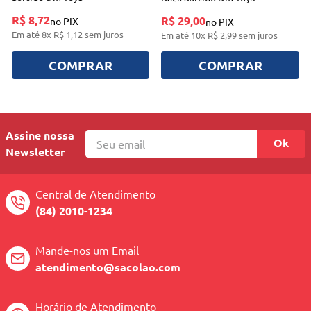
R$ 8,72
R$ 29,00
no PIX
no PIX
Em até
8
x
R$
1
,
12
sem juros
Em até
10
x
R$
2
,
99
sem juros
COMPRAR
COMPRAR
Assine nossa
Ok
Newsletter
Central de Atendimento
(84) 2010-1234
Mande-nos um Email
atendimento@sacolao.com
Horário de Atendimento