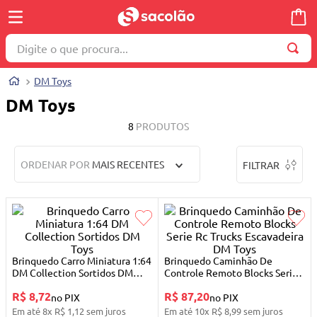
Digite o que procura...
TERMOS MAIS BUSCADOS
DM Toys
1
º
wella
DM Toys
2
º
brinquedo
8
PRODUTOS
3
º
máquina costura
ORDENAR POR
MAIS RECENTES
FILTRAR
4
º
carrinho reversível
5
º
cosmetico
6
º
toalha
7
º
truss
Brinquedo Carro Miniatura 1:64
Brinquedo Caminhão De
8
º
berco
DM Collection Sortidos DM
Controle Remoto Blocks Serie
Toys
Rc Trucks Escavadeira DM Toys
R$ 8,72
R$ 87,20
9
º
quadriciclo
no PIX
no PIX
Em até
8
x
R$
1
,
12
sem juros
Em até
10
x
R$
8
,
99
sem juros