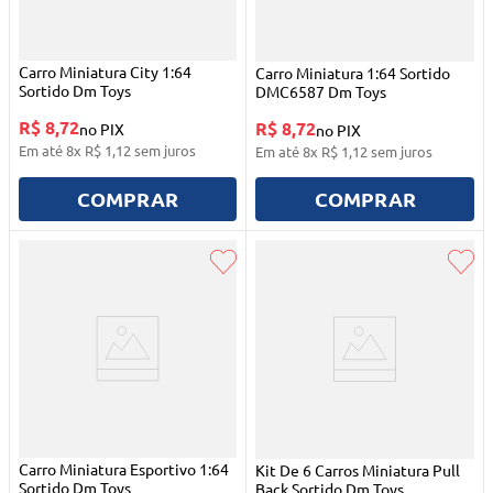
Carro Miniatura City 1:64
Carro Miniatura 1:64 Sortido
Sortido Dm Toys
DMC6587 Dm Toys
R$ 8,72
R$ 8,72
no PIX
no PIX
Em até
8
x
R$
1
,
12
sem juros
Em até
8
x
R$
1
,
12
sem juros
COMPRAR
COMPRAR
Carro Miniatura Esportivo 1:64
Kit De 6 Carros Miniatura Pull
Sortido Dm Toys
Back Sortido Dm Toys