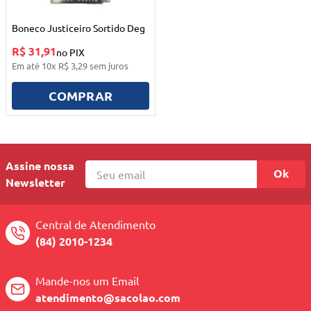
10
º
quadriciclo
Boneco Justiceiro Sortido Deg
R$ 31,91
no PIX
Em até
10
x
R$
3
,
29
sem juros
COMPRAR
Assine nossa
Ok
Newsletter
Central de Atendimento
(84) 2010-1234
Mande-nos um Email
atendimento@sacolao.com