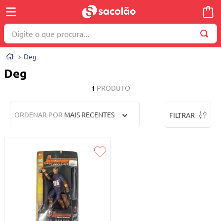
Digite o que procura...
TERMOS MAIS BUSCADOS
Deg
1
º
wella
Deg
2
º
brinquedo
1
PRODUTO
3
º
máquina costura
ORDENAR POR
MAIS RECENTES
FILTRAR
4
º
toalha
5
º
cosmetico
6
º
carrinho reversível
7
º
truss
8
º
mesa dobrável notebook
9
º
berço