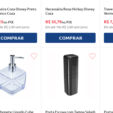
eira Coza Disney Preto
Necessária Rosa Mickey Disney
Trave
anco Coza
Coza
Verm
15
R$ 35,79
R$ 7
no PIX
no PIX
0
x
R$
2
,
49
sem juros
Em até
10
x
R$
3
,
69
sem juros
Em at
COMPRAR
COMPRAR
abonete Líquido Cube
Porta Escova com Tampa Splash
Porta