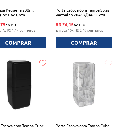
ssa Pequena 230ml
Porta Escova com Tampa Splash
elho Uno Coza
Vermelho 20453/0465 Coza
,75
R$ 24,15
no PIX
no PIX
é
7
x
R$
1
,
14
sem juros
Em até
10
x
R$
2
,
49
sem juros
COMPRAR
COMPRAR
 Escova com Tampa Cube
Porta Escova com Tampa Cube