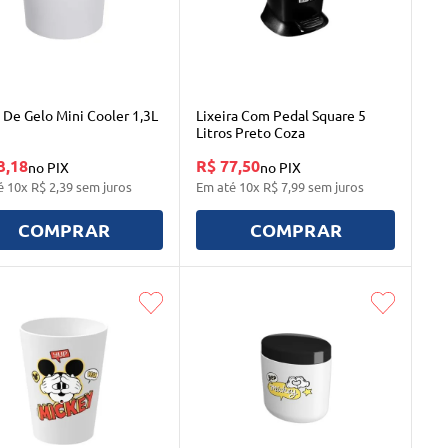
 De Gelo Mini Cooler 1,3L
Lixeira Com Pedal Square 5
Litros Preto Coza
3,18
R$ 77,50
no PIX
no PIX
é
10
x
R$
2
,
39
sem juros
Em até
10
x
R$
7
,
99
sem juros
COMPRAR
COMPRAR