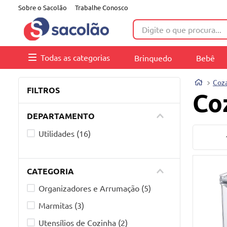
Sobre o Sacolão
Trabalhe Conosco
Digite o que procura...
Todas as categorias
Brinquedo
Bebê
Coz
FILTROS
Co
DEPARTAMENTO
Utilidades
(
16
)
CATEGORIA
Organizadores e Arrumação
(
5
)
Marmitas
(
3
)
Utensílios de Cozinha
(
2
)