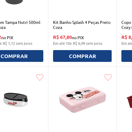
m Tampa Nutri 500ml
Kit Banho Splash 4 Peças Preto
Copo 
oza
Coza
Cozy 
2
R$ 67,80
R$ 8
no PIX
no PIX
x
R$
1
,
12
sem juros
Em até
10
x
R$
6
,
99
sem juros
Em at
COMPRAR
COMPRAR