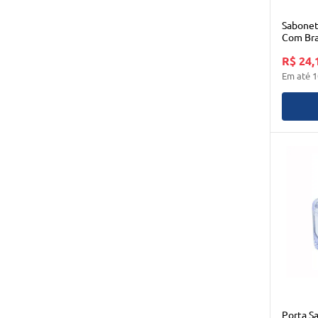
Sabonet
Com Br
R$ 24,
Em até
1
Porta S