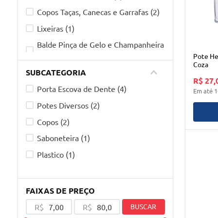
Copos Taças, Canecas e Garrafas
(
2
)
Lixeiras
(
1
)
Balde Pinça de Gelo e Champanheira
(
1
)
Pote He
Coza
SUBCATEGORIA
Acessórios de Banheiro
(
1
)
R$ 27,
Porta Escova de Dente
(
4
)
Em até
1
Potes Diversos
(
2
)
Copos
(
2
)
Saboneteira
(
1
)
Plastico
(
1
)
FAIXAS DE PREÇO
R$
R$
BUSCAR