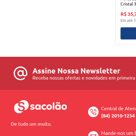
Cristal
R$ 35,
Em até
1
Assine Nossa Newsletter
Receba nossas ofertas e novidades em primeira
Central de Ate
(84) 2010-1234
De tudo um muito.
Mande-nos um 