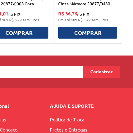
 20877/0008 Coza
Cinza Mármore 20877/0480
Coza
1,01
R$ 36,76
no PIX
no PIX
é
10
x
R$
6
,
29
sem juros
Em até
10
x
R$
3
,
79
sem juros
COMPRAR
COMPRAR
Cadastrar
ional
AJUDA E SUPORTE
jas
Política de Troca
 Conosco
Fretes e Entregas