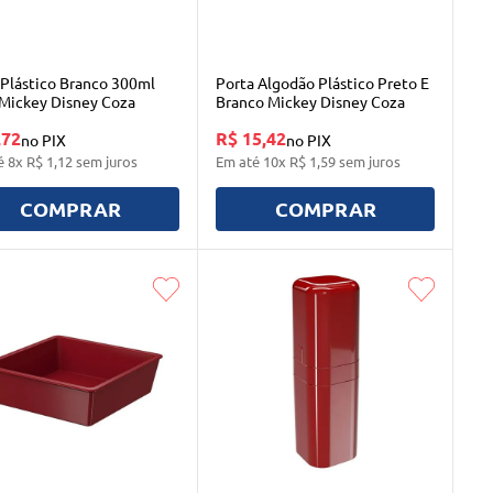
Plástico Branco 300ml
Porta Algodão Plástico Preto E
Mickey Disney Coza
Branco Mickey Disney Coza
,72
R$ 15,42
no PIX
no PIX
é
8
x
R$
1
,
12
sem juros
Em até
10
x
R$
1
,
59
sem juros
COMPRAR
COMPRAR