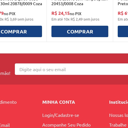
 330ml 20878/0009 Coza
20453/0008 Coza
Preto
79
R$ 24,15
R$ 6
no PIX
no PIX
0
x
R$
3
,
69
sem juros
Em até
10
x
R$
2
,
49
sem juros
Em at
COMPRAR
COMPRAR
 mão!
ndimento
MINHA CONTA
Instituc
Login/Cadastre-se
Nossas lo
Acompanhe Seu Pedido
Trabalhe
Email