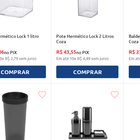
rmético Lock 1 litro
Pote Hermético Lock 2 Litros
Balde
Coza
Coza
06
R$ 43,55
R$ 2
no PIX
no PIX
0
x
R$
2
,
79
sem juros
Em até
10
x
R$
4
,
49
sem juros
Em at
COMPRAR
COMPRAR