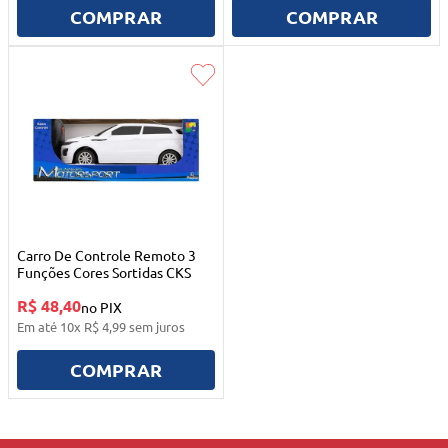
10
º
quadriciclo
COMPRAR
COMPRAR
Carro De Controle Remoto 3
Funções Cores Sortidas CKS
R$ 48,40
no PIX
Em até
10
x
R$
4
,
99
sem juros
COMPRAR