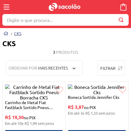
Digite o que procura...
TERMOS MAIS BUSCADOS
CKS
1
º
wella
CKS
2
º
brinquedo
3
PRODUTOS
3
º
máquina costura
ORDENAR POR
MAIS RECENTES
FILTRAR
4
º
toalha
5
º
cosmetico
6
º
carrinho reversível
Boneca Sortida Jennifer Cks
7
º
truss
Carrinho de Metal Fiat
R$ 3,87
Fastblack Sortido Pneus
no PIX
8
º
mesa dobrável notebook
Borracha CKS
Em até
3
x
R$
1
,
33
sem juros
R$ 19,30
no PIX
9
º
berço
Em até
10
x
R$
1
,
99
sem juros