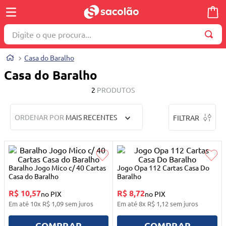
Digite o que procura...
TERMOS MAIS BUSCADOS
Casa do Baralho
1
º
wella
Casa do Baralho
2
º
brinquedo
2
PRODUTOS
3
º
máquina costura
ORDENAR POR
MAIS RECENTES
FILTRAR
4
º
cosmetico
5
º
toalha
6
º
carrinho reversível
Baralho Jogo Mico c/ 40 Cartas
Jogo Opa 112 Cartas Casa Do
7
º
truss
Casa do Baralho
Baralho
R$ 10,57
R$ 8,72
8
º
quadriciclo
no PIX
no PIX
Em até
10
x
R$
1
,
09
sem juros
Em até
8
x
R$
1
,
12
sem juros
9
º
mesa dobrável notebook
COMPRAR
COMPRAR