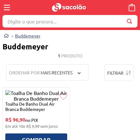
Digite o que procura...
TERMOS MAIS BUSCADOS
Buddemeyer
1
º
wella
Buddemeyer
2
º
brinquedo
1
PRODUTO
3
º
máquina costura
ORDENAR POR
MAIS RECENTES
FILTRAR
4
º
cosmetico
5
º
toalha
6
º
carrinho reversível
Toalha De Banho Dual Air
7
º
truss
Branca Buddemeyer
R$ 96,90
8
º
quadriciclo
no PIX
Em até
10
x
R$
9
,
99
sem juros
9
º
berço
COMPRAR