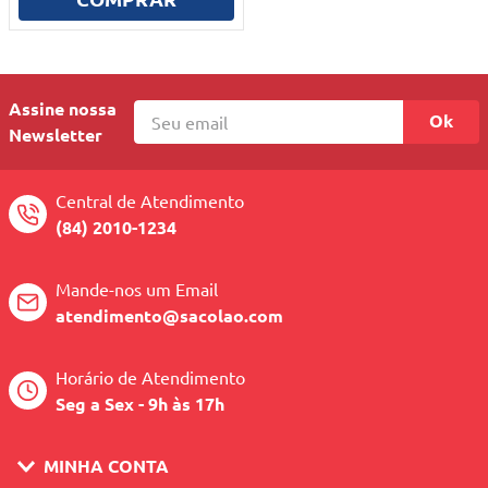
10
º
mesa dobrável notebook
Assine nossa
Ok
Newsletter
Central de Atendimento
(84) 2010-1234
Mande-nos um Email
atendimento@sacolao.com
Horário de Atendimento
Seg a Sex - 9h às 17h
MINHA CONTA