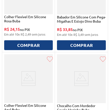
Colher Flexível Em Silicone
Babador Em Silicone Com Pega-
Rosa Buba
Migalhas E Estojo Dino Buba
R$ 24,15
R$ 33,85
no PIX
no PIX
Em até
10
x
R$
2
,
49
sem juros
Em até
10
x
R$
3
,
49
sem juros
COMPRAR
COMPRAR
Colher Flexível Em Silicone
Chocalho Com Mordedor
Azul Buba
Cavalo Marinho Buba