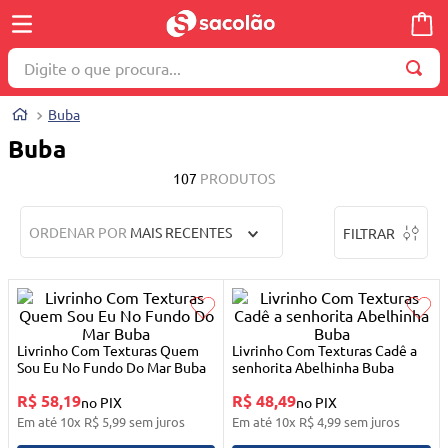
Digite o que procura...
TERMOS MAIS BUSCADOS
Buba
1
º
wella
Buba
2
º
brinquedo
107
PRODUTOS
3
º
máquina costura
ORDENAR POR
MAIS RECENTES
FILTRAR
4
º
toalha
5
º
cosmetico
6
º
carrinho reversível
7
º
truss
Livrinho Com Texturas Quem
Livrinho Com Texturas Cadê a
Sou Eu No Fundo Do Mar Buba
senhorita Abelhinha Buba
8
º
mesa dobrável notebook
R$ 58,19
R$ 48,49
no PIX
no PIX
9
º
berço
Em até
10
x
R$
5
,
99
sem juros
Em até
10
x
R$
4
,
99
sem juros