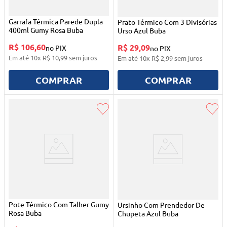
Garrafa Térmica Parede Dupla
Prato Térmico Com 3 Divisórias
400ml Gumy Rosa Buba
Urso Azul Buba
R$ 106,60
R$ 29,09
no PIX
no PIX
Em até
10
x
R$
10
,
99
sem juros
Em até
10
x
R$
2
,
99
sem juros
COMPRAR
COMPRAR
Pote Térmico Com Talher Gumy
Ursinho Com Prendedor De
Rosa Buba
Chupeta Azul Buba