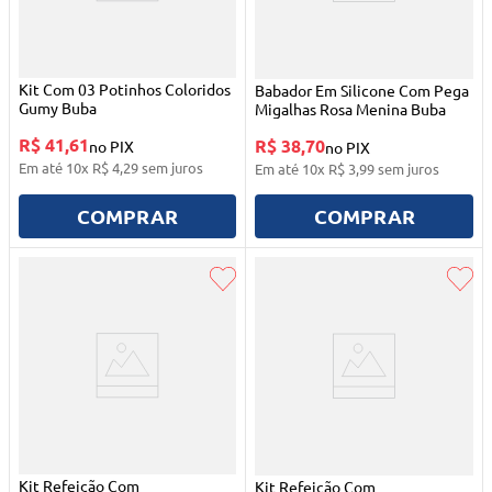
Kit Com 03 Potinhos Coloridos
Babador Em Silicone Com Pega
Gumy Buba
Migalhas Rosa Menina Buba
R$ 41,61
R$ 38,70
no PIX
no PIX
Em até
10
x
R$
4
,
29
sem juros
Em até
10
x
R$
3
,
99
sem juros
COMPRAR
COMPRAR
Kit Refeição Com
Kit Refeição Com