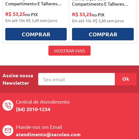
Compartimento E Talheres
Compartimento E Talheres
500ml Rosa Menina Buba
500ml Azul Menino Buba
R$ 53,25
R$ 53,25
no PIX
no PIX
Em até
10
x
R$
5
,
49
sem juros
Em até
10
x
R$
5
,
49
sem juros
COMPRAR
COMPRAR
MOSTRAR MAIS
Assine nossa
Ok
Newsletter
Central de Atendimento
(84) 2010-1234
Mande-nos um Email
atendimento@sacolao.com