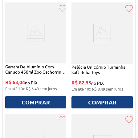
Garrafa De Alumínio Com
Pelúcia Unicórnio Turminha
Canudo 450ml Zoo Cachorrinho
Soft Buba Toys
Buba
R$ 63,04
R$ 82,35
no PIX
no PIX
Em até
10
x
R$
6
,
49
sem juros
Em até
10
x
R$
8
,
49
sem juros
COMPRAR
COMPRAR