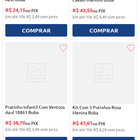
R$ 24,15
R$ 43,55
no PIX
no PIX
Em até
10
x
R$
2
,
49
sem juros
Em até
10
x
R$
4
,
49
sem juros
COMPRAR
COMPRAR
Pratinho Infantil Com Ventosa
Kit Com 3 Potinhos Rosa
Azul 18861 Buba
Menina Buba
R$ 38,70
R$ 41,61
no PIX
no PIX
Em até
10
x
R$
3
,
99
sem juros
Em até
10
x
R$
4
,
29
sem juros