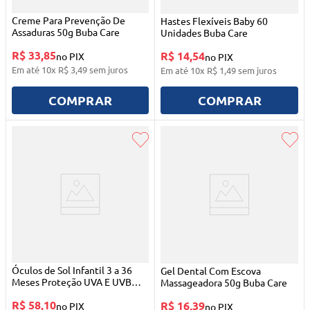
Creme Para Prevenção De
Hastes Flexíveis Baby 60
Assaduras 50g Buba Care
Unidades Buba Care
R$ 33,85
R$ 14,54
no PIX
no PIX
Em até
10
x
R$
3
,
49
sem juros
Em até
10
x
R$
1
,
49
sem juros
COMPRAR
COMPRAR
Óculos de Sol Infantil 3 a 36
Gel Dental Com Escova
Meses Proteção UVA E UVB
Massageadora 50g Buba Care
Buba
R$ 58,10
R$ 16,39
no PIX
no PIX