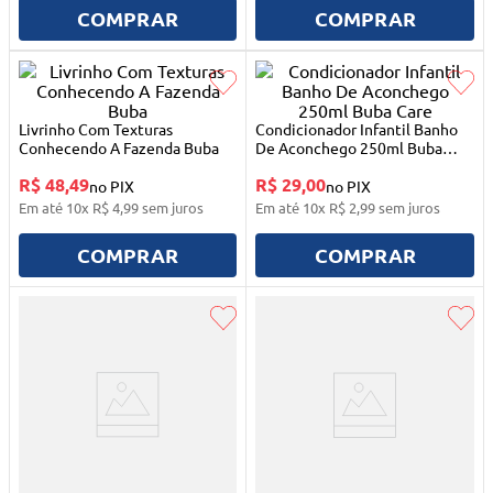
10
º
quadriciclo
COMPRAR
COMPRAR
Livrinho Com Texturas
Condicionador Infantil Banho
Conhecendo A Fazenda Buba
De Aconchego 250ml Buba
Care
R$ 48,49
R$ 29,00
no PIX
no PIX
Em até
10
x
R$
4
,
99
sem juros
Em até
10
x
R$
2
,
99
sem juros
COMPRAR
COMPRAR