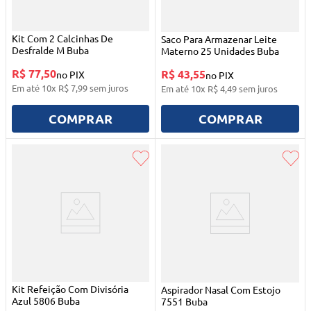
Kit Com 2 Calcinhas De
Saco Para Armazenar Leite
Desfralde M Buba
Materno 25 Unidades Buba
R$ 77,50
R$ 43,55
no PIX
no PIX
Em até
10
x
R$
7
,
99
sem juros
Em até
10
x
R$
4
,
49
sem juros
COMPRAR
COMPRAR
Kit Refeição Com Divisória
Aspirador Nasal Com Estojo
Azul 5806 Buba
7551 Buba