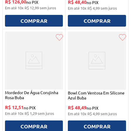
R$ 126,00
R$ 48,40
no PIX
no PIX
Em até
10
x
R$
12
,
99
sem juros
Em até
10
x
R$
4
,
99
sem juros
COMPRAR
COMPRAR
Mordedor De Água Corujinha
Bowl Com Ventosa Em Silicone
Rosa Buba
Azul Buba
R$ 12,51
R$ 48,49
no PIX
no PIX
Em até
10
x
R$
1
,
29
sem juros
Em até
10
x
R$
4
,
99
sem juros
COMPRAR
COMPRAR