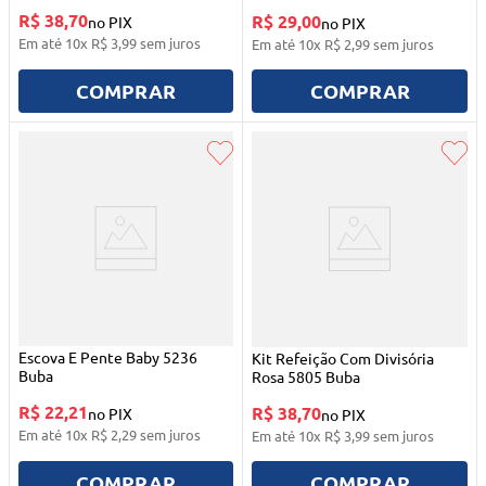
R$ 38,70
R$ 29,00
no PIX
no PIX
Em até
10
x
R$
3
,
99
sem juros
Em até
10
x
R$
2
,
99
sem juros
COMPRAR
COMPRAR
Escova E Pente Baby 5236
Kit Refeição Com Divisória
Buba
Rosa 5805 Buba
R$ 22,21
R$ 38,70
no PIX
no PIX
Em até
10
x
R$
2
,
29
sem juros
Em até
10
x
R$
3
,
99
sem juros
COMPRAR
COMPRAR