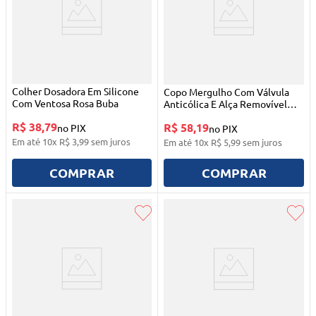
Colher Dosadora Em Silicone
Copo Mergulho Com Válvula
Com Ventosa Rosa Buba
Anticólica E Alça Removível
300ml Azul Buba
R$ 38,79
R$ 58,19
no PIX
no PIX
Em até
10
x
R$
3
,
99
sem juros
Em até
10
x
R$
5
,
99
sem juros
COMPRAR
COMPRAR