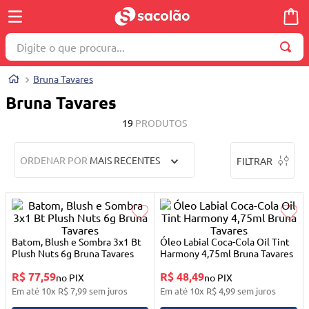
Digite o que procura...
TERMOS MAIS BUSCADOS
Bruna Tavares
1
º
wella
Bruna Tavares
2
º
brinquedo
19
PRODUTOS
3
º
máquina costura
ORDENAR POR
MAIS RECENTES
FILTRAR
4
º
toalha
5
º
cosmetico
6
º
carrinho reversível
7
º
truss
Batom, Blush e Sombra 3x1 Bt
Óleo Labial Coca-Cola Oil Tint
Plush Nuts 6g Bruna Tavares
Harmony 4,75ml Bruna Tavares
8
º
mesa dobrável notebook
R$ 77,59
R$ 48,49
no PIX
no PIX
9
º
berço
Em até
10
x
R$
7
,
99
sem juros
Em até
10
x
R$
4
,
99
sem juros