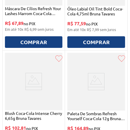
Máscara De Cílios Refresh Your
Óleo Labial Oil Tint Bold Coca-
Lashes Marrom Coca-Cola
Cola 4,75ml Bruna Tavares
Bruna Tavares
R$ 67,89
R$ 77,59
no PIX
no PIX
Em até
10
x
R$
6
,
99
sem juros
Em até
10
x
R$
7
,
99
sem juros
COMPRAR
COMPRAR
Blush Coca-Cola Intense Cherry
Paleta De Sombras Refresh
6,65g Bruna Tavares
Yourself Coca-Cola 12g Bruna
Tavares
R$ 102,81
R$ 164,89
no PIX
no PIX