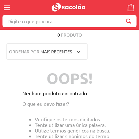
Digite o que procura...
TERMOS MAIS BUSCADOS
0
PRODUTO
1
º
wella
ORDENAR POR
MAIS RECENTES
2
º
brinquedo
3
º
máquina costura
OOPS!
4
º
toalha
5
º
cosmetico
Nenhum produto encontrado
6
º
carrinho reversível
O que eu devo fazer?
7
º
truss
Verifique os termos digitados.
8
º
mesa dobrável notebook
Tente utilizar uma única palavra.
Utilize termos genéricos na busca.
9
º
berço
Tente utilizar sinônimos do termo