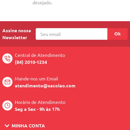
10
º
quadriciclo
desejado.
Assine nossa
Ok
Newsletter
Central de Atendimento
(84) 2010-1234
Mande-nos um Email
atendimento@sacolao.com
Horário de Atendimento
Seg a Sex - 9h às 17h
MINHA CONTA