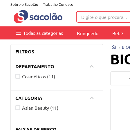
Sobre o Sacolão
Trabalhe Conosco
Digite o que procura...
Todas as categorias
Brinquedo
Bebê
BIO
FILTROS
BI
DEPARTAMENTO
Cosméticos
(
11
)
CATEGORIA
Asian Beauty
(
11
)
FAIXAS DE PREÇO