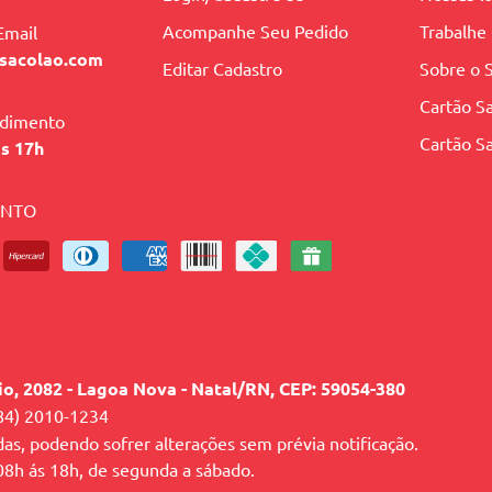
Acompanhe Seu Pedido
Trabalhe
Email
sacolao.com
Editar Cadastro
Sobre o 
Cartão Sa
ndimento
Cartão Sa
às 17h
ENTO
lio, 2082 - Lagoa Nova - Natal/RN, CEP: 59054-380
84) 2010-1234
das, podendo sofrer alterações sem prévia notificação.
 08h ás 18h, de segunda a sábado.