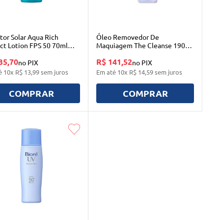
tor Solar Aqua Rich
Óleo Removedor De
ct Lotion FPS 50 70ml
Maquiagem The Cleanse 190ml
Biore
35,70
R$ 141,52
no PIX
no PIX
é
10
x
R$
13
,
99
sem juros
Em até
10
x
R$
14
,
59
sem juros
COMPRAR
COMPRAR