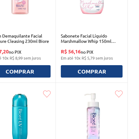
 Demaquilante Facial
Sabonete Facial Líquido
ure Cleasing 230ml Biore
Marshmallow Whip 150ml
Biore
7,20
R$ 56,16
no PIX
no PIX
é
10
x
R$
8
,
99
sem juros
Em até
10
x
R$
5
,
79
sem juros
COMPRAR
COMPRAR