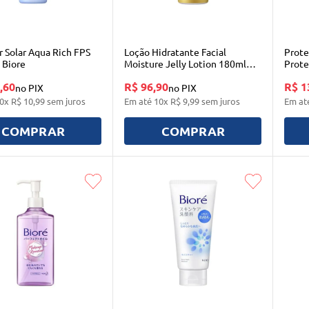
r Solar Aqua Rich FPS
Loção Hidratante Facial
Prote
 Biore
Moisture Jelly Lotion 180ml
Prote
Biore
Biore
,60
R$ 96,90
R$ 1
no PIX
no PIX
0
x
R$
10
,
99
sem juros
Em até
10
x
R$
9
,
99
sem juros
Em at
COMPRAR
COMPRAR