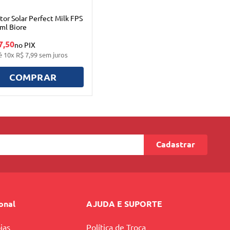
tor Solar Perfect Milk FPS
ml Biore
7,50
no PIX
é
10
x
R$
7
,
99
sem juros
COMPRAR
Cadastrar
ional
AJUDA E SUPORTE
jas
Política de Troca