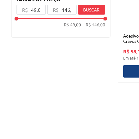
R$
R$
BUSCAR
R$ 49,00
–
R$ 146,00
Adesivo
Cravos 
R$ 58,
Em até
1