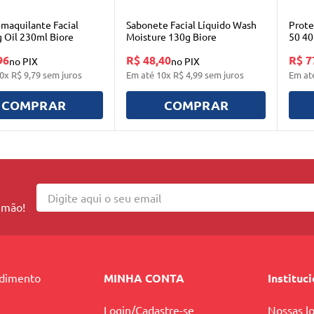
maquilante Facial
Sabonete Facial Líquido Wash
Prote
g Oil 230ml Biore
Moisture 130g Biore
50 40
96
R$ 48,40
R$ 7
no PIX
no PIX
0
x
R$
9
,
79
sem juros
Em até
10
x
R$
4
,
99
sem juros
Em at
COMPRAR
COMPRAR
 mão!
ndimento
MINHA CONTA
Instituc
Login/Cadastre-se
Nossas lo