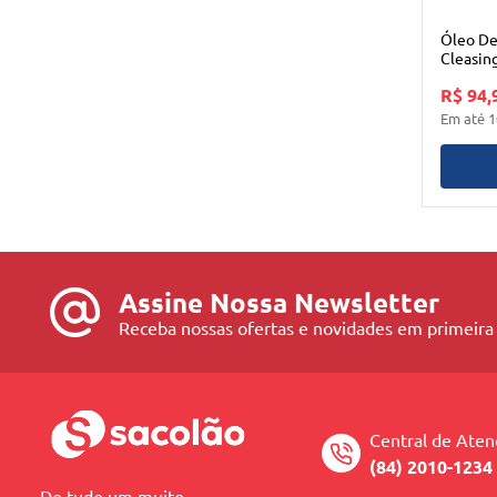
Óleo De
Cleasin
R$ 94,
Em até
1
Assine Nossa Newsletter
Receba nossas ofertas e novidades em primeira
Central de Ate
(84) 2010-1234
De tudo um muito.