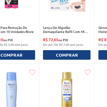
 Para Remoção De
Lenço De Algodão
Sérum
Com 10 Unidades Biore
Demaquilante Refil Com 44
Moist
Unidades Biore
10
R$ 72,65
R$ 8
no PIX
no PIX
0
x
R$
5
,
99
sem juros
Em até
10
x
R$
7
,
49
sem juros
Em at
COMPRAR
COMPRAR