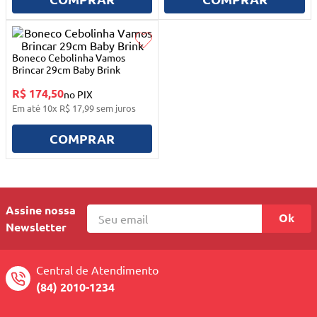
10
º
mesa dobrável notebook
Boneco Cebolinha Vamos
Brincar 29cm Baby Brink
R$ 174,50
no PIX
Em até
10
x
R$
17
,
99
sem juros
COMPRAR
Assine nossa
Ok
Newsletter
Central de Atendimento
(84) 2010-1234