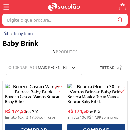
Digite o que procura...
TERMOS MAIS BUSCADOS
Baby Brink
1
º
wella
Baby Brink
2
º
brinquedo
3
PRODUTOS
3
º
máquina costura
ORDENAR POR
MAIS RECENTES
FILTRAR
4
º
cosmetico
5
º
toalha
6
º
carrinho reversível
Boneco Cascão Vamos Brincar
Boneca Mônica 30cm Vamos
7
º
truss
Baby Brink
Brincar Baby Brink
R$ 174,50
R$ 174,50
8
º
quadriciclo
no PIX
no PIX
Em até
10
x
R$
17
,
99
sem juros
Em até
10
x
R$
17
,
99
sem juros
9
º
berço
COMPRAR
COMPRAR