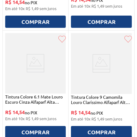
no PIX
R$ 14,54
no PIX
Em até
10
x
R$
1
,
49
sem juros
Em até
10
x
R$
1
,
49
sem juros
COMPRAR
COMPRAR
Tintura Colore 6.1 Mate Louro
Tintura Colore 9 Camomila
Escuro Cinza Alfaparf Alta
Louro Claríssimo Alfaparf Alta
Moda
Moda
R$ 14,54
R$ 14,54
no PIX
no PIX
Em até
10
x
R$
1
,
49
sem juros
Em até
10
x
R$
1
,
49
sem juros
COMPRAR
COMPRAR