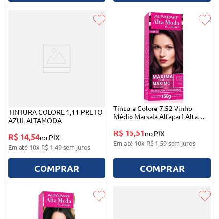
Tintura Colore 7.52 Vinho
TINTURA COLORE 1,11 PRETO
Médio Marsala Alfaparf Alta
AZUL ALTAMODA
Moda
R$ 15,51
no PIX
R$ 14,54
no PIX
Em até
10
x
R$
1
,
59
sem juros
Em até
10
x
R$
1
,
49
sem juros
COMPRAR
COMPRAR