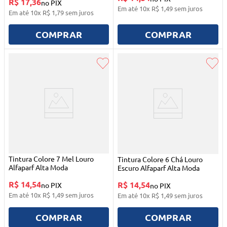
R$ 17,36
no PIX
Em até
10
x
R$
1
,
49
sem juros
Em até
10
x
R$
1
,
79
sem juros
COMPRAR
COMPRAR
Tintura Colore 7 Mel Louro
Tintura Colore 6 Chá Louro
Alfaparf Alta Moda
Escuro Alfaparf Alta Moda
R$ 14,54
R$ 14,54
no PIX
no PIX
Em até
10
x
R$
1
,
49
sem juros
Em até
10
x
R$
1
,
49
sem juros
COMPRAR
COMPRAR