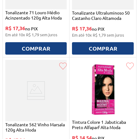
Tonalizante 71 Louro Médio
Tonalizante Ultraluminoso 50
Acinzentado 120g Alta Moda
Castanho Claro Altamoda
R$ 17,36
R$ 17,36
no PIX
no PIX
Em até
10
x
R$
1
,
79
sem juros
Em até
10
x
R$
1
,
79
sem juros
COMPRAR
COMPRAR
Tintura Colore 1 Jabuticaba
Tonalizante 562 Vinho Marsala
Preto Alfaparf Alta Moda
120g Alta Moda
R$ 14,54
no PIX