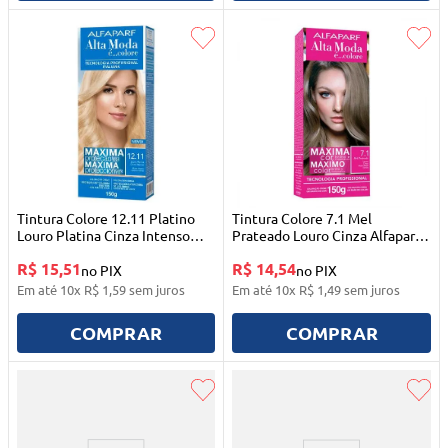
Tintura Colore 12.11 Platino
Tintura Colore 7.1 Mel
Louro Platina Cinza Intenso
Prateado Louro Cinza Alfaparf
Alfaparf Alta Moda
Alta Moda
R$ 15,51
R$ 14,54
no PIX
no PIX
Em até
10
x
R$
1
,
59
sem juros
Em até
10
x
R$
1
,
49
sem juros
COMPRAR
COMPRAR