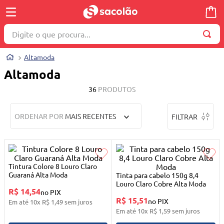
Digite o que procura...
TERMOS MAIS BUSCADOS
Altamoda
1
º
wella
Altamoda
2
º
brinquedo
36
PRODUTOS
3
º
máquina costura
ORDENAR POR
MAIS RECENTES
FILTRAR
4
º
cosmetico
5
º
toalha
6
º
carrinho reversível
Tintura Colore 8 Louro Claro
7
º
truss
Guaraná Alta Moda
Tinta para cabelo 150g 8,4
Louro Claro Cobre Alta Moda
R$ 14,54
8
º
quadriciclo
no PIX
R$ 15,51
no PIX
Em até
10
x
R$
1
,
49
sem juros
9
º
berço
Em até
10
x
R$
1
,
59
sem juros