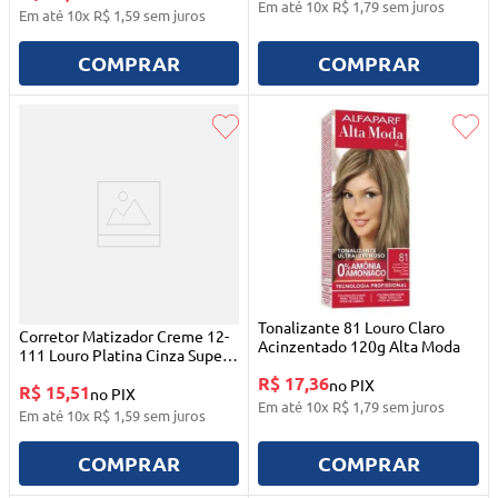
Em até
10
x
R$
1
,
79
sem juros
Em até
10
x
R$
1
,
59
sem juros
COMPRAR
COMPRAR
Tonalizante 81 Louro Claro
Corretor Matizador Creme 12-
Acinzentado 120g Alta Moda
111 Louro Platina Cinza Super
Intenso Alfaparf Altamoda
R$ 17,36
no PIX
R$ 15,51
no PIX
Em até
10
x
R$
1
,
79
sem juros
Em até
10
x
R$
1
,
59
sem juros
COMPRAR
COMPRAR