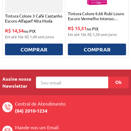
Tintura Colore 6.66 Rubi Louro
Tintura Colore 3 Café Castanho
Escuro Vermelho Intenso
Escuro Alfaparf Alta Moda
Alfaparf Alta Moda
R$ 15,51
no PIX
R$ 14,54
no PIX
Em até
10
x
R$
1
,
59
sem juros
Em até
10
x
R$
1
,
49
sem juros
COMPRAR
COMPRAR
Assine nossa
Ok
Newsletter
Central de Atendimento
(84) 2010-1234
Mande-nos um Email