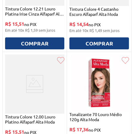
Tintura Colore 12.21 Louro
Tintura Colore 4 Castanho
Platina Irise Cinza Alfaparf Alta
Escuro Alfaparf Alta Moda
Moda
R$ 15,51
R$ 14,54
no PIX
no PIX
Em até
10
x
R$
1
,
59
sem juros
Em até
10
x
R$
1
,
49
sem juros
COMPRAR
COMPRAR
Tonalizante 70 Louro Médio
Tintura Colore 12.00 Louro
120g Alta Moda
Platino Alfaparf Alta Moda
R$ 17,36
no PIX
R$ 15,51
no PIX