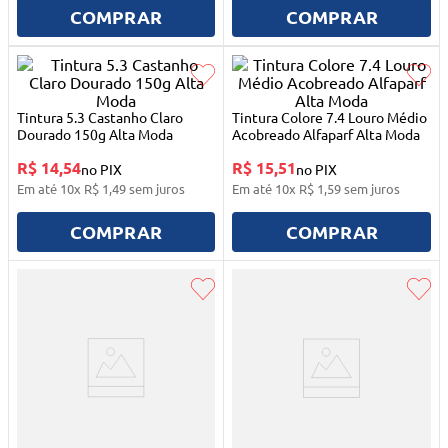
10
º
mesa dobrável notebook
COMPRAR
COMPRAR
Tintura 5.3 Castanho Claro
Tintura Colore 7.4 Louro Médio
Dourado 150g Alta Moda
Acobreado Alfaparf Alta Moda
R$ 14,54
R$ 15,51
no PIX
no PIX
Em até
10
x
R$
1
,
49
sem juros
Em até
10
x
R$
1
,
59
sem juros
COMPRAR
COMPRAR