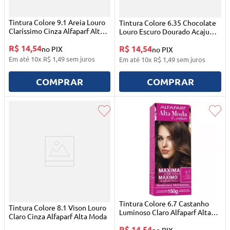
Tintura Colore 9.1 Areia Louro
Tintura Colore 6.35 Chocolate
Claríssimo Cinza Alfaparf Alta
Louro Escuro Dourado Acaju
Moda
Alfaparf Alta Moda
R$ 14,54
R$ 14,54
no PIX
no PIX
Em até
10
x
R$
1
,
49
sem juros
Em até
10
x
R$
1
,
49
sem juros
COMPRAR
COMPRAR
Tintura Colore 6.7 Castanho
Tintura Colore 8.1 Vison Louro
Luminoso Claro Alfaparf Alta
Claro Cinza Alfaparf Alta Moda
Moda
R$ 14,54