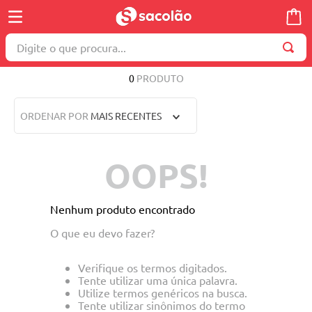
Digite o que procura...
TERMOS MAIS BUSCADOS
0
PRODUTO
1
º
wella
ORDENAR POR
MAIS RECENTES
2
º
brinquedo
3
º
máquina costura
OOPS!
4
º
toalha
5
º
cosmetico
Nenhum produto encontrado
6
º
carrinho reversível
O que eu devo fazer?
7
º
truss
Verifique os termos digitados.
8
º
mesa dobrável notebook
Tente utilizar uma única palavra.
Utilize termos genéricos na busca.
9
º
berço
Tente utilizar sinônimos do termo