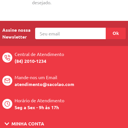
10
º
quadriciclo
desejado.
Assine nossa
Ok
Newsletter
Central de Atendimento
(84) 2010-1234
Mande-nos um Email
atendimento@sacolao.com
Horário de Atendimento
Seg a Sex - 9h às 17h
MINHA CONTA