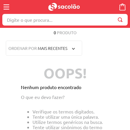
Digite o que procura...
TERMOS MAIS BUSCADOS
0
PRODUTO
1
º
wella
ORDENAR POR
MAIS RECENTES
2
º
brinquedo
3
º
máquina costura
OOPS!
4
º
toalha
5
º
cosmetico
Nenhum produto encontrado
6
º
carrinho reversível
O que eu devo fazer?
7
º
truss
Verifique os termos digitados.
8
º
mesa dobrável notebook
Tente utilizar uma única palavra.
Utilize termos genéricos na busca.
9
º
berço
Tente utilizar sinônimos do termo