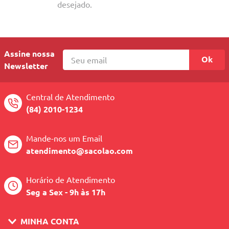
10
º
quadriciclo
desejado.
Assine nossa
Ok
Newsletter
Central de Atendimento
(84) 2010-1234
Mande-nos um Email
atendimento@sacolao.com
Horário de Atendimento
Seg a Sex - 9h às 17h
MINHA CONTA