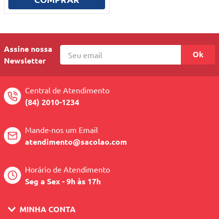
10
º
mesa dobrável notebook
Assine nossa
Ok
Newsletter
Central de Atendimento
(84) 2010-1234
Mande-nos um Email
atendimento@sacolao.com
Horário de Atendimento
Seg a Sex - 9h às 17h
MINHA CONTA