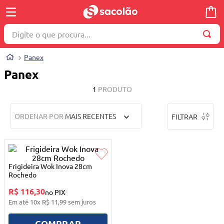
Digite o que procura...
TERMOS MAIS BUSCADOS
Panex
1
º
wella
Panex
2
º
brinquedo
1
PRODUTO
3
º
máquina costura
ORDENAR POR
MAIS RECENTES
FILTRAR
4
º
cosmetico
5
º
toalha
6
º
carrinho reversível
Frigideira Wok Inova 28cm
7
º
truss
Rochedo
R$ 116,30
8
º
quadriciclo
no PIX
Em até
10
x
R$
11
,
99
sem juros
9
º
berço
COMPRAR