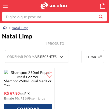
Digite o que procura...
TERMOS MAIS BUSCADOS
Natal Limp
1
º
wella
Natal Limp
2
º
brinquedo
1
PRODUTO
3
º
máquina costura
ORDENAR POR
MAIS RECENTES
FILTRAR
4
º
toalha
5
º
cosmetico
6
º
carrinho reversível
Shampoo 250ml Equal Med For
7
º
truss
You
R$ 67,80
8
º
mesa dobrável notebook
no PIX
Em até
10
x
R$
6
,
99
sem juros
9
º
berço
COMPRAR