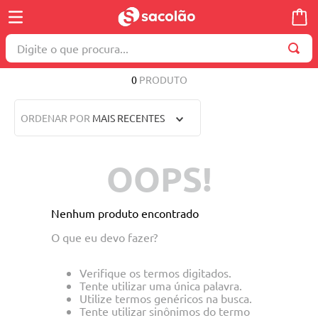
Digite o que procura...
TERMOS MAIS BUSCADOS
0
PRODUTO
1
º
wella
ORDENAR POR
MAIS RECENTES
2
º
brinquedo
3
º
toalha
OOPS!
4
º
máquina costura
5
º
truss
Nenhum produto encontrado
6
º
cosmetico
O que eu devo fazer?
7
º
mesa dobrável notebook
Verifique os termos digitados.
8
º
carrinho reversível
Tente utilizar uma única palavra.
Utilize termos genéricos na busca.
9
º
berço
Tente utilizar sinônimos do termo