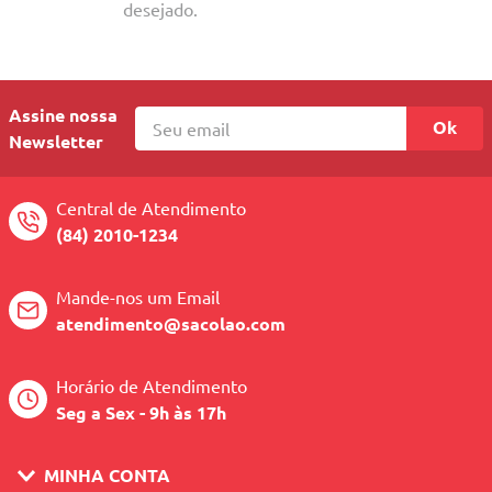
10
º
quadriciclo
desejado.
Assine nossa
Ok
Newsletter
Central de Atendimento
(84) 2010-1234
Mande-nos um Email
atendimento@sacolao.com
Horário de Atendimento
Seg a Sex - 9h às 17h
MINHA CONTA