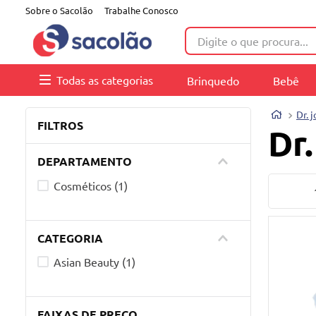
Sobre o Sacolão
Trabalhe Conosco
Digite o que procura...
Todas as categorias
Brinquedo
Bebê
Dr. 
FILTROS
Dr.
DEPARTAMENTO
Cosméticos
(
1
)
CATEGORIA
Asian Beauty
(
1
)
FAIXAS DE PREÇO