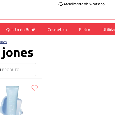
Atendimento via Whatsapp
Quarto do Bebê
Cosmético
Eletro
Utilid
jones
 jones
1
PRODUTO