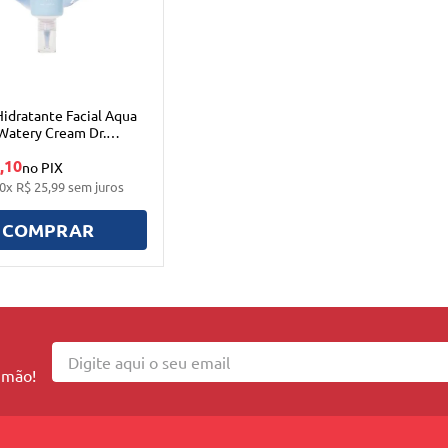
idratante Facial Aqua
Watery Cream Dr.
,10
no PIX
0
x
R$
25
,
99
sem juros
COMPRAR
 mão!