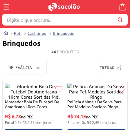
Digite o que procura...
TERMOS MAIS BUSCADOS
Pet
Cachorros
Brinquedos
1
º
wella
Brinquedos
2
º
brinquedo
44
PRODUTOS
3
º
máquina costura
RELEVÂNCIA
FILTRAR
4
º
toalha
5
º
cosmetico
6
º
carrinho reversível
7
º
truss
Mordedor Bola De Futebol De
Pelúcia Animais Da Selva Para
Americano 10cm Cores
Pet Modelos Sortidos Ringo
8
º
mesa dobrável notebook
Sortidas Mdl
R$ 6,78
R$ 24,15
no PIX
no PIX
9
º
berço
Em até
6
x
R$
1
,
16
sem juros
Em até
10
x
R$
2
,
49
sem juros