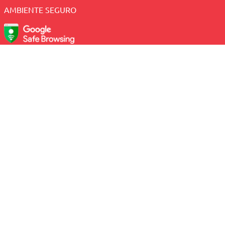
AMBIENTE SEGURO
SIGA NOSSAS REDES
Sacolão - CNPJ: 41.005.190/0003-89 - Av. Antonio Basilio,
2082 - Lagoa Nova - Natal/RN, CEP: 59054-380
Central de Atendimento:
(84) 2010-1234 (Telefone e
WhatsApp);
Preços e condições exclusivas para o site e para o
televendas, podendo sofrer alterações sem prévia
notificação.