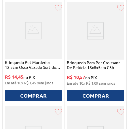
Brinquedo Pet Mordedor
Brinquedo Para Pet Croissant
12,5cm Osso Vazado Sortido
De Pelúcia 18x8x5cm C3b
Xh-1089 Xh
R$ 14,45
R$ 10,57
no PIX
no PIX
Em até
10
x
R$
1
,
49
sem juros
Em até
10
x
R$
1
,
09
sem juros
COMPRAR
COMPRAR