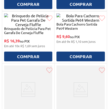
10
º
quadriciclo
COMPRAR
COMPRAR
Bola Para Cachorro Sortida
Pet4 Western
Brinquedo de Pelúcia Para Pet
Garrafa De Cerveja Fluffie
R$ 9,60
no PIX
R$ 16,39
no PIX
Em até
9
x
R$
1
,
10
sem juros
Em até
10
x
R$
1
,
69
sem juros
COMPRAR
COMPRAR