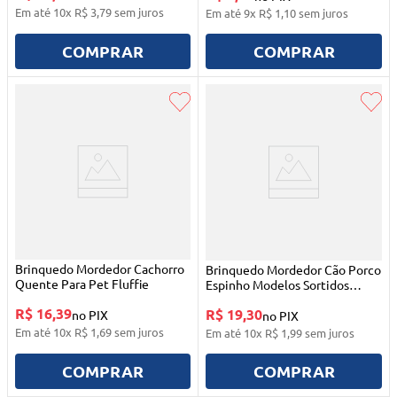
Em até
10
x
R$
3
,
79
sem juros
Em até
9
x
R$
1
,
10
sem juros
COMPRAR
COMPRAR
Brinquedo Mordedor Cachorro
Brinquedo Mordedor Cão Porco
Quente Para Pet Fluffie
Espinho Modelos Sortidos
Ringo
R$ 16,39
R$ 19,30
no PIX
no PIX
Em até
10
x
R$
1
,
69
sem juros
Em até
10
x
R$
1
,
99
sem juros
COMPRAR
COMPRAR