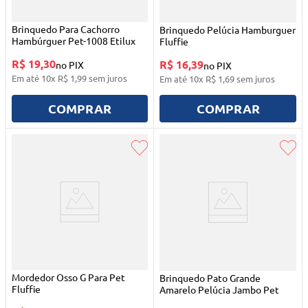
Brinquedo Para Cachorro
Brinquedo Pelúcia Hamburguer
Hambúrguer Pet-1008 Etilux
Fluffie
R$ 19,30
R$ 16,39
no PIX
no PIX
Em até
10
x
R$
1
,
99
sem juros
Em até
10
x
R$
1
,
69
sem juros
COMPRAR
COMPRAR
Mordedor Osso G Para Pet
Brinquedo Pato Grande
Fluffie
Amarelo Pelúcia Jambo Pet