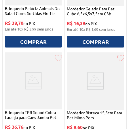
Brinquedo Pelúcia Animais Do
Mordedor Gelado Para Pet
Safari Cores Sortidas Fluffie
Cubo 6,5x6,5x7,5cm C3b
R$ 38,70
R$ 16,39
no PIX
no PIX
Em até
10
x
R$
3
,
99
sem juros
Em até
10
x
R$
1
,
69
sem juros
COMPRAR
COMPRAR
Brinquedo TPR Sound Cobra
Mordedor Bisteca 15,5cm Para
Laranja para Cães Jambo Pet
Pet Mimo Pets
R$ 36,76
R$ 9,60
no PIX
no PIX