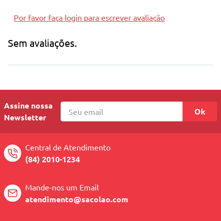
Por favor faça login para escrever avaliação
Sem avaliações.
Assine nossa
Ok
Newsletter
Central de Atendimento
(84) 2010-1234
Mande-nos um Email
atendimento@sacolao.com