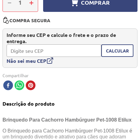
－
＋
COMPRAR
10
º
mesa dobrável notebook
COMPRA SEGURA
Informe seu CEP e calcule o frete e o prazo de
entrega.
CALCULAR
Não sei meu CEP
Compartilhar
Descrição do produto
Brinquedo Para Cachorro Hambúrguer Pet-1008 Etilux
O Brinquedo para Cachorro Hambúrguer Pet-1008 Etilux é
um brinquedo divertido e atrativo para cães que adoram