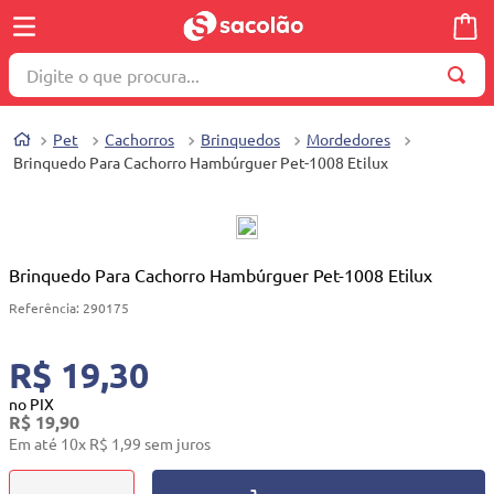
Digite o que procura...
TERMOS MAIS BUSCADOS
Pet
Cachorros
Brinquedos
Mordedores
1
º
wella
Brinquedo Para Cachorro Hambúrguer Pet-1008 Etilux
2
º
brinquedo
3
º
máquina costura
4
º
cosmetico
Brinquedo Para Cachorro Hambúrguer Pet-1008 Etilux
5
º
toalha
Referência
:
290175
6
º
carrinho reversível
R$ 19,30
7
º
truss
no PIX
R$
19
,
90
8
º
quadriciclo
Em até
10
x
R$
1
,
99
sem juros
9
º
berço