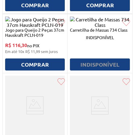
10
º
quadriciclo
COMPRAR
COMPRAR
Jogo para Queijo 2 Peças 37cm
Carretilha de Massas 734 Class
Hauskraft PCLN-019
INDISPONÍVEL
R$ 116,30
no PIX
Em até
10
x
R$
11
,
99
sem juros
COMPRAR
INDISPONÍVEL