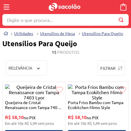
Digite o que procura...
TERMOS MAIS BUSCADOS
Utilidades
Utensílios de Mesa
Utensílios Para Queijo
1
º
wella
Utensílios Para Queijo
2
º
brinquedo
15
PRODUTOS
3
º
máquina costura
RELEVÂNCIA
FILTRAR
4
º
toalha
5
º
cosmetico
6
º
carrinho reversível
7
º
truss
Queijeira de Cristal
Porta Frios Bambu com Tampa
Renaissance com Tampa 7403
Ecokitchen Mimo Style
8
º
mesa dobrável notebook
Lyor
R$ 58,10
R$ 58,10
no PIX
no PIX
9
º
berço
Em até
10
x
R$
5
,
99
sem juros
Em até
10
x
R$
5
,
99
sem juros