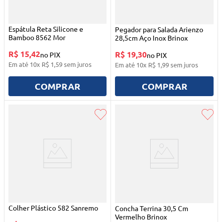
Espátula Reta Silicone e
Pegador para Salada Arienzo
Bamboo 8562 Mor
28,5cm Aço Inox Brinox
R$ 15,42
R$ 19,30
no PIX
no PIX
Em até
10
x
R$
1
,
59
sem juros
Em até
10
x
R$
1
,
99
sem juros
COMPRAR
COMPRAR
Colher Plástico 582 Sanremo
Concha Terrina 30,5 Cm
Vermelho Brinox