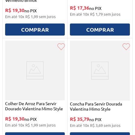
Vermelho Brinox
R$ 17,36
no PIX
R$ 19,30
no PIX
Em até
10
x
R$
1
,
79
sem juros
Em até
10
x
R$
1
,
99
sem juros
COMPRAR
COMPRAR
Colher De Arroz Para Servir
Concha Para Servir Dourada
Dourado Valentina Mimo Style
Valentina Mimo Style
R$ 19,30
R$ 35,79
no PIX
no PIX
Em até
10
x
R$
1
,
99
sem juros
Em até
10
x
R$
3
,
69
sem juros