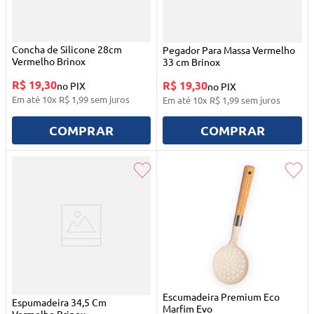
Concha de Silicone 28cm
Pegador Para Massa Vermelho
Vermelho Brinox
33 cm Brinox
R$ 19,30
R$ 19,30
no PIX
no PIX
Em até
10
x
R$
1
,
99
sem juros
Em até
10
x
R$
1
,
99
sem juros
COMPRAR
COMPRAR
Escumadeira Premium Eco
Espumadeira 34,5 Cm
Marfim Evo