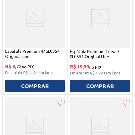
Espátula Premium 4? SL0354
Espátula Premium Curva 3
Original Line
SL0351 Original Line
R$ 8,72
R$ 19,39
no PIX
no PIX
Em até
8
x
R$
1
,
12
sem juros
Em até
10
x
R$
1
,
99
sem juros
COMPRAR
COMPRAR