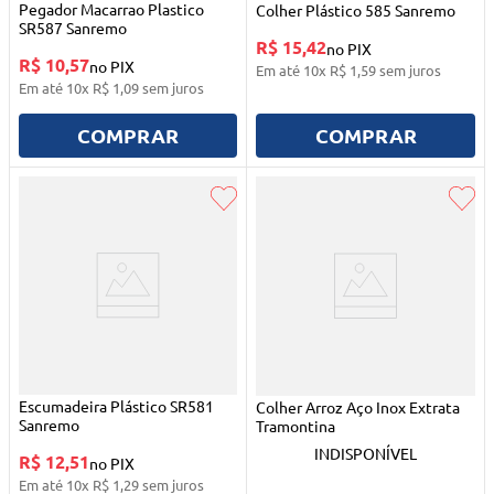
Pegador Macarrao Plastico
Colher Plástico 585 Sanremo
SR587 Sanremo
R$ 15,42
no PIX
R$ 10,57
no PIX
Em até
10
x
R$
1
,
59
sem juros
Em até
10
x
R$
1
,
09
sem juros
COMPRAR
COMPRAR
Escumadeira Plástico SR581
Colher Arroz Aço Inox Extrata
Sanremo
Tramontina
INDISPONÍVEL
R$ 12,51
no PIX
Em até
10
x
R$
1
,
29
sem juros