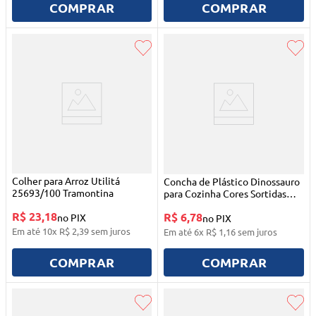
COMPRAR
COMPRAR
Colher para Arroz Utilitá
Concha de Plástico Dinossauro
25693/100 Tramontina
para Cozinha Cores Sortidas
Clink
R$ 23,18
R$ 6,78
no PIX
no PIX
Em até
10
x
R$
2
,
39
sem juros
Em até
6
x
R$
1
,
16
sem juros
COMPRAR
COMPRAR