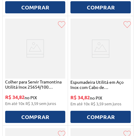
COMPRAR
COMPRAR
Colher para Servir Tramontina
Espumadeira Utilitá em Aço
Utilitá Inox 25654/100
Inox com Cabo de
Tramontina
Polipropileno Preto 25652/100
R$ 34,82
R$ 34,82
no PIX
Tramontina
no PIX
Em até
10
x
R$
3
,
59
sem juros
Em até
10
x
R$
3
,
59
sem juros
COMPRAR
COMPRAR