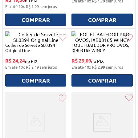
no PIX
Em até
10
x
R$
1
,
79
sem juros
10
º
mesa dobrável notebook
Em até
10
x
R$
1
,
99
sem juros
COMPRAR
COMPRAR
Colher de Sorvete SL0394
FOUET BATEDOR PRO OVOS,
Original Line
IXB03165 WINCY
R$ 24,24
R$ 29,09
no PIX
no PIX
Em até
10
x
R$
2
,
49
sem juros
Em até
10
x
R$
2
,
99
sem juros
COMPRAR
COMPRAR