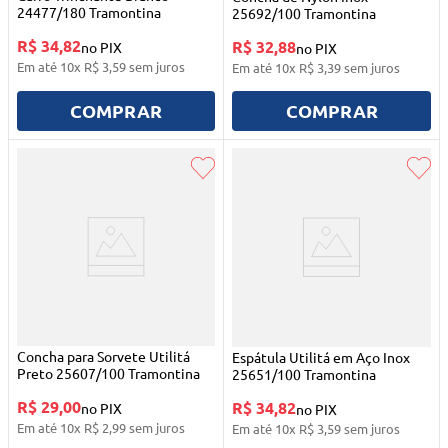
24477/180 Tramontina
25692/100 Tramontina
R$ 34,82
R$ 32,88
no PIX
no PIX
Em até
10
x
R$
3
,
59
sem juros
Em até
10
x
R$
3
,
39
sem juros
COMPRAR
COMPRAR
Concha para Sorvete Utilitá
Espátula Utilitá em Aço Inox
Preto 25607/100 Tramontina
25651/100 Tramontina
R$ 29,00
R$ 34,82
no PIX
no PIX
Em até
10
x
R$
2
,
99
sem juros
Em até
10
x
R$
3
,
59
sem juros