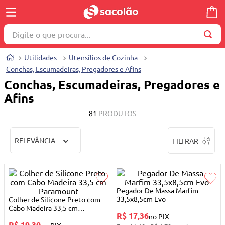
Digite o que procura...
TERMOS MAIS BUSCADOS
Utilidades
Utensílios de Cozinha
Conchas, Escumadeiras, Pregadores e Afins
1
º
wella
Conchas, Escumadeiras, Pregadores e
2
º
brinquedo
Afins
3
º
máquina costura
81
PRODUTOS
4
º
cosmetico
5
º
toalha
RELEVÂNCIA
FILTRAR
6
º
carrinho reversível
7
º
truss
Pegador De Massa Marfim
8
º
quadriciclo
33,5x8,5cm Evo
Colher de Silicone Preto com
Cabo Madeira 33,5 cm
9
º
berço
R$ 17,36
Paramount
no PIX
R$ 19,30