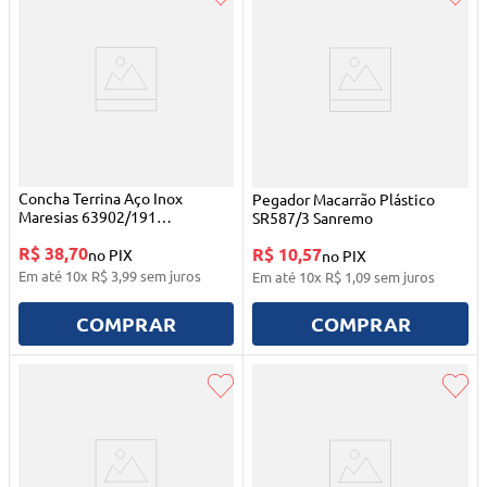
Concha Terrina Aço Inox
Pegador Macarrão Plástico
Maresias 63902/191
SR587/3 Sanremo
Tramontina
R$ 38,70
R$ 10,57
no PIX
no PIX
Em até
10
x
R$
3
,
99
sem juros
Em até
10
x
R$
1
,
09
sem juros
COMPRAR
COMPRAR