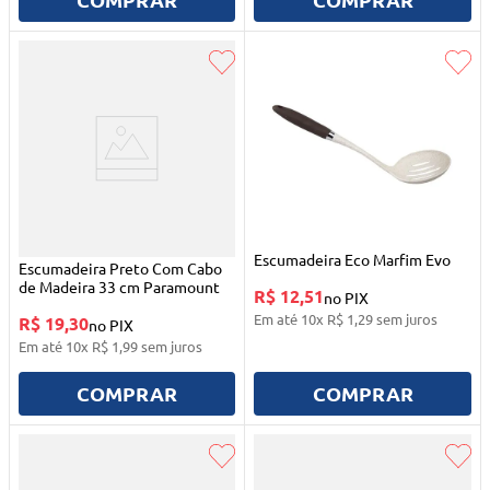
Escumadeira Eco Marfim Evo
Escumadeira Preto Com Cabo
de Madeira 33 cm Paramount
R$ 12,51
no PIX
Em até
10
x
R$
1
,
29
sem juros
R$ 19,30
no PIX
Em até
10
x
R$
1
,
99
sem juros
COMPRAR
COMPRAR