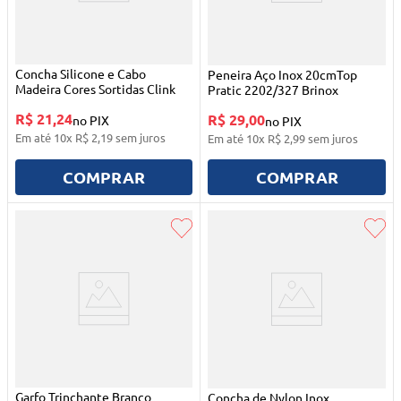
Concha Silicone e Cabo
Peneira Aço Inox 20cmTop
Madeira Cores Sortidas Clink
Pratic 2202/327 Brinox
R$ 21,24
R$ 29,00
no PIX
no PIX
Em até
10
x
R$
2
,
19
sem juros
Em até
10
x
R$
2
,
99
sem juros
COMPRAR
COMPRAR
Garfo Trinchante Branco
Concha de Nylon Inox