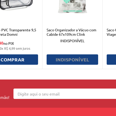
e PVC Transparente 9,5
Saco Organizador a Vácuo com
Saco 
Preta Domni
Cabide 67x109cm Clink
Viag
Clink
INDISPONÍVEL
40
no PIX
0
x
R$
4
,
99
sem juros
COMPRAR
INDISPONÍVEL
 mão!