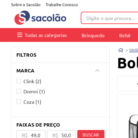
Sobre o Sacolão
Trabalhe Conosco
Digite o que procura...
Todas as categorias
Brinquedo
Bebê
Util
FILTROS
Bo
MARCA
Clink
(
2
)
Domni
(
1
)
Coza
(
1
)
FAIXAS DE PREÇO
R$
R$
BUSCAR