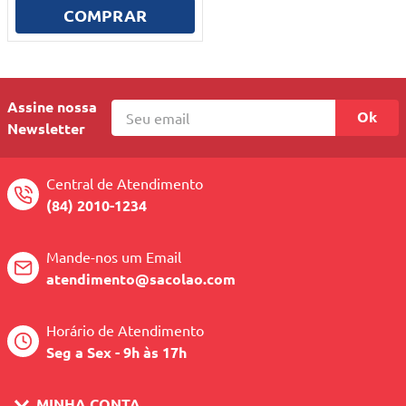
10
º
mesa dobrável notebook
COMPRAR
Assine nossa
Ok
Newsletter
Central de Atendimento
(84) 2010-1234
Mande-nos um Email
atendimento@sacolao.com
Horário de Atendimento
Seg a Sex - 9h às 17h
MINHA CONTA