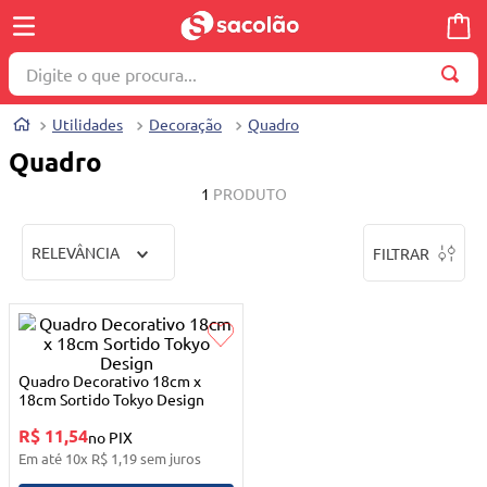
Digite o que procura...
TERMOS MAIS BUSCADOS
Utilidades
Decoração
Quadro
1
º
wella
Quadro
2
º
brinquedo
1
PRODUTO
3
º
máquina costura
RELEVÂNCIA
FILTRAR
4
º
carrinho reversível
5
º
cosmetico
6
º
toalha
7
º
truss
Quadro Decorativo 18cm x
18cm Sortido Tokyo Design
8
º
berco
R$ 11,54
no PIX
9
º
quadriciclo
Em até
10
x
R$
1
,
19
sem juros