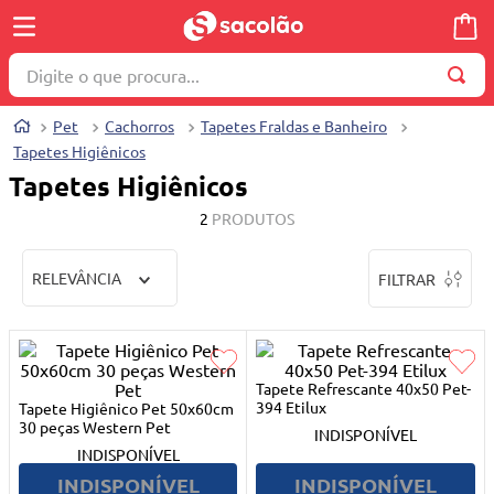
Digite o que procura...
TERMOS MAIS BUSCADOS
Pet
Cachorros
Tapetes Fraldas e Banheiro
Tapetes Higiênicos
1
º
wella
Tapetes Higiênicos
2
º
brinquedo
2
PRODUTOS
3
º
máquina costura
4
º
toalha
RELEVÂNCIA
FILTRAR
5
º
cosmetico
6
º
carrinho reversível
7
º
truss
Tapete Refrescante 40x50 Pet-
394 Etilux
Tapete Higiênico Pet 50x60cm
8
º
mesa dobrável notebook
30 peças Western Pet
INDISPONÍVEL
INDISPONÍVEL
9
º
berço
INDISPONÍVEL
INDISPONÍVEL