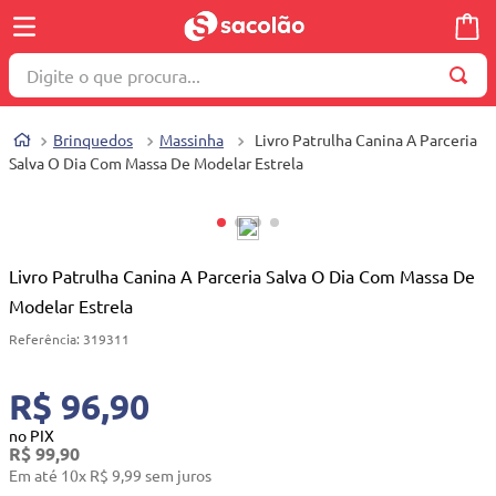
Digite o que procura...
TERMOS MAIS BUSCADOS
Brinquedos
Massinha
Livro Patrulha Canina A Parceria
1
º
wella
Salva O Dia Com Massa De Modelar Estrela
2
º
brinquedo
3
º
máquina costura
4
º
toalha
Livro Patrulha Canina A Parceria Salva O Dia Com Massa De
Modelar Estrela
5
º
cosmetico
Referência
:
319311
6
º
carrinho reversível
7
º
truss
R$ 96,90
8
º
mesa dobrável notebook
no PIX
R$
99
,
90
9
º
berço
Em até
10
x
R$
9
,
99
sem juros