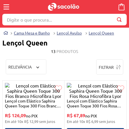
Digite o que procura...
TERMOS MAIS BUSCADOS
Cama Mesa e Banho
Lençol Avulso
Lençol Queen
1
º
wella
Lençol Queen
2
º
brinquedo
13
PRODUTOS
3
º
máquina costura
RELEVÂNCIA
FILTRAR
4
º
cosmetico
5
º
toalha
6
º
carrinho reversível
7
º
truss
Lençol com Elástico Saphira
Lençol com Elástico Saphira
Queen Toque 300 Fios Branco
Queen Toque 300 Fios Rosa
8
º
quadriciclo
Microfibra Lyor
Microfibra Lyor
R$ 126,09
R$ 67,89
no PIX
no PIX
9
º
berço
Em até
10
x
R$
12
,
99
sem juros
Em até
10
x
R$
6
,
99
sem juros