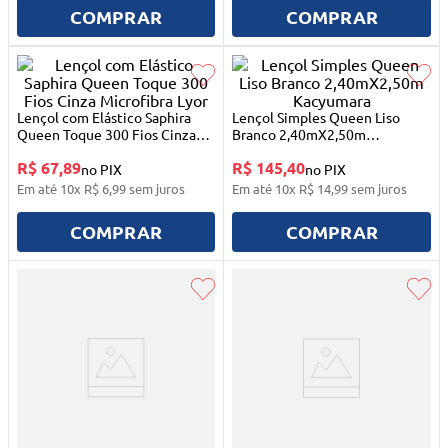
10
º
mesa dobrável notebook
COMPRAR
COMPRAR
Lençol com Elástico Saphira
Lençol Simples Queen Liso
Queen Toque 300 Fios Cinza
Branco 2,40mX2,50m
Microfibra Lyor
Kacyumara
R$ 67,89
R$ 145,40
no PIX
no PIX
Em até
10
x
R$
6
,
99
sem juros
Em até
10
x
R$
14
,
99
sem juros
COMPRAR
COMPRAR