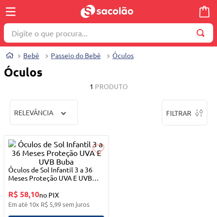
Digite o que procura...
TERMOS MAIS BUSCADOS
Bebê
Passeio do Bebê
Óculos
1
º
wella
Óculos
2
º
brinquedo
1
PRODUTO
3
º
máquina costura
RELEVÂNCIA
FILTRAR
4
º
toalha
5
º
cosmetico
6
º
carrinho reversível
7
º
truss
Óculos de Sol Infantil 3 a 36
Meses Proteção UVA E UVB
8
º
mesa dobrável notebook
Buba
R$ 58,10
no PIX
9
º
berço
Em até
10
x
R$
5
,
99
sem juros